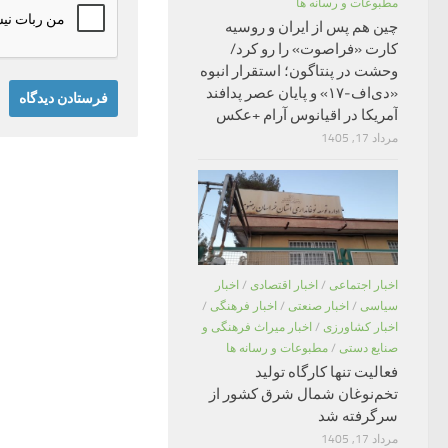
مطبوعات و رسانه ها
چین هم پس از ایران و روسیه
کارت «فراصوت» را رو کرد/
وحشت در پنتاگون؛ استقرار انبوه
«دی‌اف‑۱۷» و پایان عصر پدافند
آمریکا در اقیانوس آرام +عکس
مرداد 17, 1405
اخبار اجتماعی
/
اخبار اقتصادی
/
اخبار
سیاسی
/
اخبار صنعتی
/
اخبار فرهنگی
/
اخبار کشاورزی
/
اخبار میراث فرهنگی و
صنایع دستی
/
مطبوعات و رسانه ها
فعالیت تنها کارگاه تولید
تخم‌نوغان شمال شرق کشور از
سرگرفته شد
مرداد 17, 1405