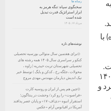
ه
رسانه ها
سخنگوی سپاه: تنگه هرمز به
ابزار استراتژیک قدرت تبدیل
شده است
د.
مرداد ۱۷, ۱۴۰۵
اه) با
نوشته‌های تازه
برای هفتمین سال متوالی بورسیه تحصیلی
کنکو ر سراسری سال ۱۴۰۵ همه رشته های
ت.
تحصیلی شهرستان تربت حیدریه ( زاوه ،
محولات ،جلگه رخ ، کدکن و بایگ ) توسط خیر
از آن در روز پنجشنبه ۵ اسفند ۱۴۰۰
نیک اندیش دیارمان مهندس مهدی مروج
رد و
چین هم پس از ایران و روسیه کارت
«فراصوت» را رو کرد/ وحشت در پنتاگون؛
استقرار انبوه «دی‌اف‑۱۷» و پایان عصر پدافند
آمریکا در اقیانوس آرام +عکس