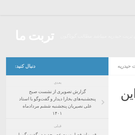
Skip to content
تربت ما
 تربت حیدریه میباشد مطالب گوناگون
 حیدریه
دنبال کنید:
بعدی
کراین
گزارش تصویری از نشست صبح
پنجشنبه‌های بخارا دیدار و گفت‌وگو با استاد
علی نصیریان پنجشنبه ششم مردادماه
۱۴۰۱
قبلی
قهرمان فصل سوم عصرجدید در گفت‌وگو با