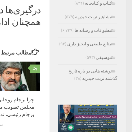
کتاب و کتابخانه
(۸۳۱)
درگیری‌ها د
مشاهیر تربت حیدریه
(۵۷۹)
همچنان ادام
مطبوعات و رسانه ها
(۶,۷۳۹)
منابع طبیعی و ابخیز داری
(۹۲)
مطالب مرتبط
موسیقی
(۵۹۳)
۰
نوشته هایی در باره تاریخ
گذشته تربت حیدریه
(۳۸)
چرا برجام روحانی 
مجلس تصویب می
برجام رئیسی، نه؟
مرداد