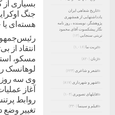
بسیاری از ک
تاریخ شفاهی ایران
جنگ اوکرای
یادداشتهایی از همشهری
هسته‌ای یا 
پژوهشگر، نویسنده ، روز نامه
نگار پیشکسوت آقای محمود
تربتی سنجابی
(۱۲)
انتقاد از ب
تربت ما
(۱,۰۱۶)
مسکو، استق
زنان
(۸۲۰)
لوهانسک را
شعر و شاعری
(۶۲۳)
شهر و شهرداری
(۸۱۷)
آغاز عملیات
فایلهای تصویری
(۱۰۴)
روابط پرتن
فیلم و سینما
(۳۳۰)
تغییر وضع‌ دا