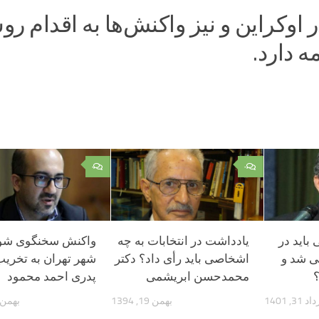
ر اوکراین و نیز واکنش‌ها به اقدام رو
ه دارد.
۰
۰
باید در
یادداشت در انتخابات به چه
واکنش سخنگوی شو
 شد و
اشخاصی باید رأی داد؟ دکتر
شهر تهران به تخریب
محمدحسن ابریشمی
پدری احمد محمود
 31, 1401
بهمن 19, 1394
بهمن 25, 399