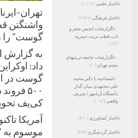
اخبار علمی
(۱,۱۱۹)
تهران-ایرنا
اخبار فرهنگی
(۷,۷۲۱)
گزارشات انجمن شعر و
گوست” را در
ادب قطب تربت حیدریه
(۱۷۴)
به گزارش ای
گزارشات جامعه تربتیهای
داد: اوکرای
مقیم تهران
(۲۰)
گوست در اخت
مصاحبه با دکتر محمد
علی مجتهدی بنیان گذار
۵۰۰ فرون
دانشگاه آریامهر ( شریف
کی‌یف تحوی
واقفی )
(۱۰۷)
اخبار کشاورزی
(۴۶۰)
موسوم به “س
اخبار گردشگری
(۸۳۷)