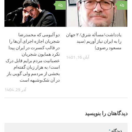
۰
۰
یادداشت/مسأله شرق/ ۲‏ جهان
دو آلبومی که محمدرضا
را به ایران نیاز آوریم (سید
شجریان اجازه اجرای آن‌ها را
مسعود رضوی)
در قالب کنسرت در ایران پیدا
نکرد همایون شجریان:
آبان 16, 1401
عصبانیت مردم برایم قابل درک
است/ به هزار زبان گفته‌ام
بخشی از مردمم ولی گویی باز
در آن شک‌وشبهه است
آذر 29, 1404
دیدگاهتان را بنویسید
دیدگاه
*