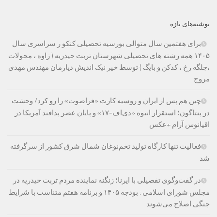
نوشته‌های تازه
برای هفتمین سال متوالی بورسیه تحصیلی کنکو ر سراسری سال
۱۴۰۵ همه رشته های تحصیلی شهرستان تربت حیدریه ( زاوه ، محولات
،جلگه رخ ، کدکن و بایگ ) توسط خیر نیک اندیش دیارمان مهندس مهدی
مروج
چین هم پس از ایران و روسیه کارت «فراصوت» را رو کرد/ وحشت
در پنتاگون؛ استقرار انبوه «دی‌اف‑۱۷» و پایان عصر پدافند آمریکا در
اقیانوس آرام +عکس
فعالیت تنها کارگاه تولید تخم‌نوغان شمال شرق کشور از سرگرفته
شد
در گفت‌وگوی تفصیلی با ایرنا؛ زنگنه نماینده مردم تربت حیدریه در
مجلس شورای اسلامی : بودجه ۱۴۰۵ و برنامه هفتم متناسب با شرایط
جنگی اصلاح می‌شوند