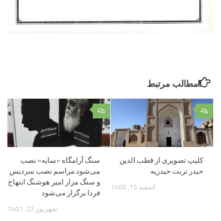
مطالب مرتبط
۰
۰
کلیپ تصویری از قطب الدین
سنگ آرامگاه «سایه» نصب
حیدر تربت حیدریه
می‌شود:مراسم نصب سردیس
و سنگ مزار امیر هوشنگ ابتهاج
اسفند 15, 1400
فردا برگزار می‌شود
شهریور 22, 1401