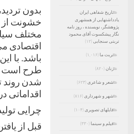
بدون تردید،
تاریخ شفاهی ایران
خشونت از یک
یادداشتهایی از همشهری
پژوهشگر، نویسنده ، روز نامه
مختلف سیاس
نگار پیشکسوت آقای محمود
تربتی سنجابی
(۱۲)
اقتصادی می‌
تربت ما
(۱,۰۱۶)
باشد. با ای
طرح است که
زنان
(۸۲۰)
شدن روند ت
شعر و شاعری
(۶۲۳)
اقداماتی د
شهر و شهرداری
(۸۱۶)
چرایی تولید
فایلهای تصویری
(۱۰۴)
فیلم و سینما
(۳۳۰)
قبل از یافت