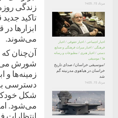
مرداد 15, 1405
زندگی روزم
تاکید جدید ق
ابزار‌ها د
می‌شوند.
اخبار اجتماعی
/
اخبار حقوقی
/
اخبار
فرهنگی
/
اخبار میراث فرهنگی و صنایع
آن‌چنان که 
دستی
/
اخبار هنری
/
مطبوعات و رسانه
ها
/
موسیقی
شورش می‌کنن
/موسیقی خراسان/ صدای تاریخ
خراسان در هیاهوی مدرنیته گم
زمینه‌ها و 
شد
دسترسی به 
مرداد 15, 1405
شکل خودکار 
می‌شود. اما
انتظارات فز