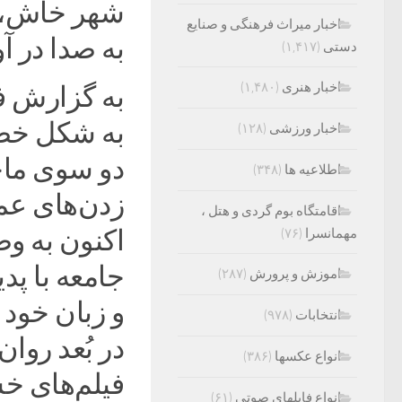
شهر خاش، ز
اخبار میراث فرهنگی و صنایع
به صدا در آ
دستی
(۱,۴۱۷)
اخبار هنری
(۱,۴۸۰)
به گزارش ف
به شکل خصم
اخبار ورزشی
(۱۲۸)
دو سوی ماجر
اطلاعیه ها
(۳۴۸)
زدن‌های عم
اقامتگاه بوم گردی و هتل ،
اکنون به و
مهمانسرا
(۷۶)
جامعه با پد
اموزش و پرورش
(۲۸۷)
و زبان خود 
انتخابات
(۹۷۸)
در بُعد روا
انواع عکسها
(۳۸۶)
فیلم‌های خ
انواع فایلهای صوتی
(۶۱)