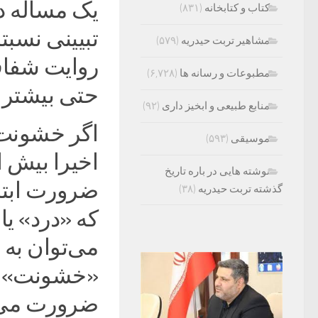
یک مساله د
کتاب و کتابخانه
(۸۳۱)
تبیینی نسبت
مشاهیر تربت حیدریه
(۵۷۹)
روایت شفاف
مطبوعات و رسانه ها
(۶,۷۲۸)
حتی بیشتر از
منابع طبیعی و ابخیز داری
(۹۲)
اگر خشونت 
موسیقی
(۵۹۳)
اخیرا بیش ا
نوشته هایی در باره تاریخ
ضرورت ابتد
گذشته تربت حیدریه
(۳۸)
که «درد» ی
می‌توان به
«خشونت» در
ضرورت می‌تو