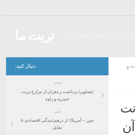
Skip to content
تربت ما
 تربت حیدریه میباشد مطالب گوناگون
ت و
دنبال کنید:
بعدی
(تصاویر) برداشت زعفران از مزارع تربت‌
حیدریه و زاوه
نت
قبلی
چین – آمریکا؛ از درهم‌تنیدگی اقتصادی تا
آن
تقابل