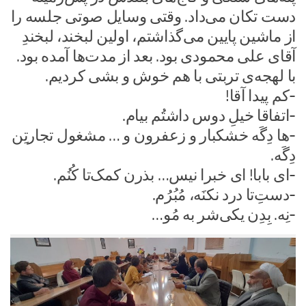
دست تکان می‌داد. وقتی وسایل صوتی جلسه را
از ماشین پایین می‌گذاشتم، اولین لبخند، لبخندِ
آقای علی محمودی بود. بعد از مدت‌ها آمده بود.
با لهجه‌ی تربتی با هم خوش و بشی کردیم.
-کم پیدا آقا!
-اتفاقا خیلِ دوس داشتُم بیام.
-ها دِگَه خشکبار و زعفرون و … مشغول تجارتِن
دِگَه.
-ای بابا! ای خبرا نیس… بذرن کمک‌تا کُنُم.
-دست‌ِتا درد نکنَه، مُبُرُم.
-نِه. بِدِن یکی‌شر به مُو…