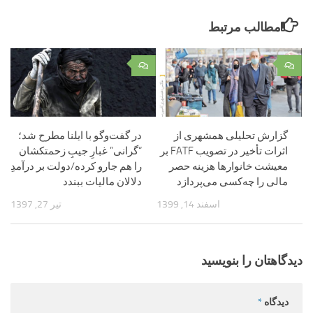
مطالب مرتبط
۰
۰
گزارش تحلیلی همشهری از
در گفت‌و‌گو با ایلنا مطرح شد؛
اثرات تأخیر در تصویب FATF بر
“گرانی” غبارِ جیبِ زحمتکشان
معیشت خانوارها هزینه حصر
را هم جارو کرده/دولت بر درآمدِ
مالی را چه‌کسی می‌پردازد
دلالان مالیات ببندد
اسفند 14, 1399
تیر 27, 1397
دیدگاهتان را بنویسید
دیدگاه
*