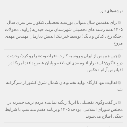
نوشته‌های تازه
برای هفتمین سال متوالی بورسیه تحصیلی کنکو ر سراسری سال
۱۴۰۵ همه رشته های تحصیلی شهرستان تربت حیدریه ( زاوه ، محولات
،جلگه رخ ، کدکن و بایگ ) توسط خیر نیک اندیش دیارمان مهندس مهدی
مروج
چین هم پس از ایران و روسیه کارت «فراصوت» را رو کرد/ وحشت
در پنتاگون؛ استقرار انبوه «دی‌اف‑۱۷» و پایان عصر پدافند آمریکا در
اقیانوس آرام +عکس
فعالیت تنها کارگاه تولید تخم‌نوغان شمال شرق کشور از سرگرفته
شد
در گفت‌وگوی تفصیلی با ایرنا؛ زنگنه نماینده مردم تربت حیدریه در
مجلس شورای اسلامی : بودجه ۱۴۰۵ و برنامه هفتم متناسب با شرایط
جنگی اصلاح می‌شوند