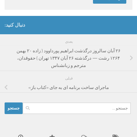
دنبال کنید:
بعدی
۲۶ آبان سالروز درگذشت ابراهیم پورداوود ( زاده ۲۰ بهمن
۱۲۶۴ رشت — درگذشته ۲۶ آبان ۱۳۴۷ تهران ) حقوقدان،
مترجم و زبانشناس
قبلی
ماجرای ساخت برنامه ای به جای «کتاب باز»
جستجو
برای: