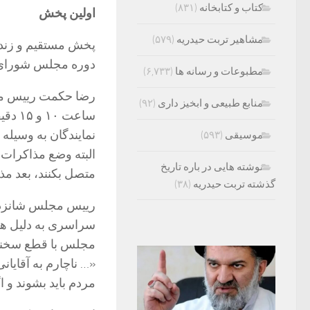
کتاب و کتابخانه
(۸۳۱)
اولین پخش
مشاهیر تربت حیدریه
(۵۷۹)
پخش مستقیم و زند
دوره مجلس شورای 
مطبوعات و رسانه ها
(۶,۷۳۳)
رضا حکمت رییس مج
منابع طبیعی و ابخیز داری
(۹۲)
ساعت 
نمایندگان به وسیله 
موسیقی
(۵۹۳)
البته وضع مذاکرات ط
نوشته هایی در باره تاریخ
متصل بکنند، بعد مذ
گذشته تربت حیدریه
(۳۸)
رییس مجلس شانزدهم
سراسری به دلیل همه
مجلس با قطع سخنان 
«… ناچارم به آقایان
مردم باید بشوند و ا