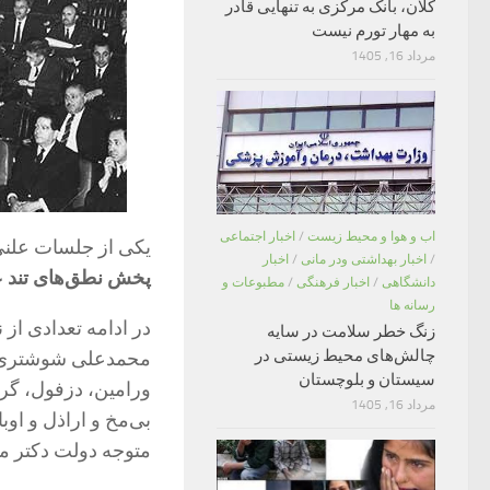
کلان، بانک مرکزی به تنهایی قادر
به مهار تورم نیست
مرداد 16, 1405
اب و هوا و محیط زیست
/
اخبار اجتماعی
یکی از جلسات علن
/
اخبار بهداشتی ودر مانی
/
اخبار
پخش نطق‌های تند 
دانشگاهی
/
اخبار فرهنگی
/
مطبوعات و
رسانه ها
در ادامه تعدادی از
زنگ خطر سلامت در سایه
چالش‌های محیط زیستی در
محمدعلی شوشتری، سی
سیستان و بلوچستان
مرداد 16, 1405
بی‌مخ و اراذل و او
متوجه دولت دکتر مص