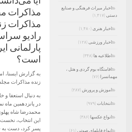
آیا می‌دانست
اخبار میراث فرهنگی و صنایع
مذاکرات م
دستی
(۱,۴۱۷)
مذاکرات زن
اخبار هنری
(۱,۴۸۰)
رادیو سراسر
اخبار ورزشی
(۱۲۸)
پارلمانی ایر
اطلاعیه ها
(۳۴۸)
است؟
اقامتگاه بوم گردی و هتل ،
مهمانسرا
(۷۶)
زنده مذاکرات مجلس ش
اموزش و پرورش
(۲۸۷)
به دنبال استعفا و
در پانزدهمین ماه ن
انتخابات
(۹۷۹)
محمدرضا شاه پهلوی
انواع عکسها
(۳۸۶)
پسر کرد، دست به چ
انواع فایلهای صوتی
(۶۱)