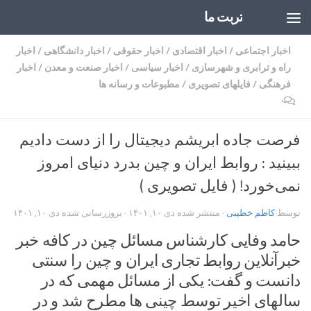
تربت ما
Skip to content
اخبار اجتماعی
/
اخبار اقتصادی
/
اخبار حقوقی
/
اخبار دانشگاهی
/
اخبار
راه و ترابری و شهرسازی
/
اخبار سیاسی
/
اخبار صنعت و معدن
/
اخبار
فرهنگی
/
فایلهای تصویری
/
مطبوعات و رسانه ها
۰
فرصت جاده ابریشم دیجیتال را از دست دادیم
ببینید : روابط ایران و چین بدرد دنیای امروز
نمی‌خورد! ( فایل تصویری )
توسط
کاظم خطیبی
· منتشر شده
دی ۱۰, ۱۴۰۱
· بروزرسانی شده
دی ۱۰, ۱۴۰۱
حامد وفایی کارشناس مسائل چین در کافه خبر
خبرآنلاین روابط تجاری ایران و چین را سنتی
دانست و گفت: یکی از مسائل مهمی که در
سالهای اخیر توسط چینی ها مطرح شد و در