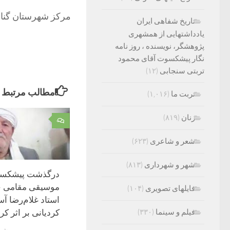
مرکز شهرستان گناباد در فاصله ۲۸۷ کیلو
تاریخ شفاهی ایران
یادداشتهایی از همشهری
پژوهشگر، نویسنده ، روز نامه
نگار پیشکسوت آقای محمود
تربتی سنجابی
(۱۲)
مطالب مرتبط
تربت ما
(۱,۰۱۶)
زنان
(۸۱۹)
۰
شعر و شاعری
(۶۲۳)
شهر و شهرداری
(۸۱۳)
درگذشت پیشکس
موسیقی مقامی 
فایلهای تصویری
(۱۰۴)
استاد غلام‌رضا آ
کردیانی بر اثر کرو
فیلم و سینما
(۳۳۰)