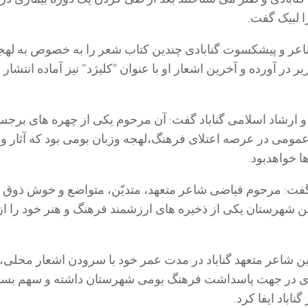
 لبیک گفت.
شاعر و پیشکسوت گنابادی چندین کتاب شعر را به خصوص به لهج
ر در آورده و آخرین اشعار او با عنوان “کلیژد” نیز آماده انتشار 
 ارشاد اسلامی گناباد گفت: آن مرحوم یکی از چهره های برجست
مومی در عرصه اعتلای فرهنگ،لهجه وزبان بومی بود که آثار و
ا خواهدبود.
 گفت: مرحوم فیاضی شاعر متعهد، متدیّن، متواضع و خوش ذوق گ
ین شهرستان یکی از ذخیره های ارزشمند فرهنگ و هنر خود را 
ن شاعر متعهد گناباد در مدت عمر خود با سرودن اشعار محلی،
ای در جهت پاسداشت فرهنگ بومی شهرستان داشته و سهم بسز
اباد ایفا کرد.