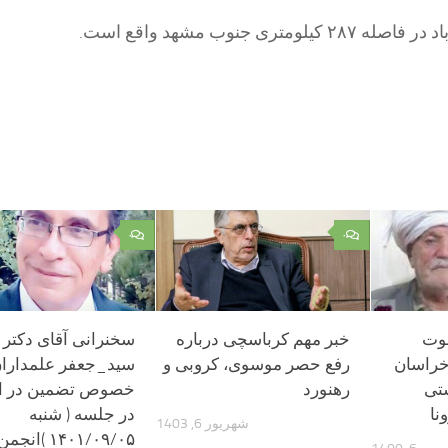
متری جنوب مشهد واقع است.
۰
۰
وت
خبر مهم کرباسچی درباره
سخنرانی آقای دکتر
خراسان
رفع حصر موسوی، کروبی و
سید_جعفر علمداران
ستی
رهنورد
خصوص تضمین در اد
نا
در جلسه ( شنبه
شهریور 6, 1403
۱۴۰۱/۰۹/۰۵ )