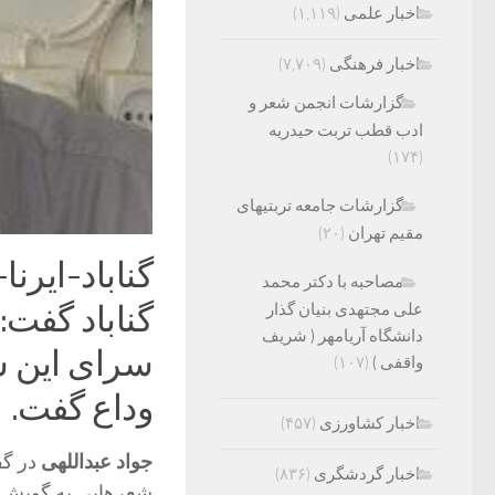
اخبار علمی
(۱,۱۱۹)
اخبار فرهنگی
(۷,۷۰۹)
گزارشات انجمن شعر و
ادب قطب تربت حیدریه
(۱۷۴)
گزارشات جامعه تربتیهای
مقیم تهران
(۲۰)
گناباد-ایرن
مصاحبه با دکتر محمد
علی مجتهدی بنیان گذار
گناباد گفت
دانشگاه آریامهر ( شریف
سرای این ش
واقفی )
(۱۰۷)
وداع گفت.
اخبار کشاورزی
(۴۵۷)
جواد عبداللهی
در گف
اخبار گردشگری
(۸۳۶)