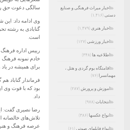
سالگی دعوت حق را
اخبار میراث فرهنگی و صنایع
دستی
(۱,۴۱۶)
وی ادامه داد: این 
اخبار هنری
(۱,۴۷۹)
گنابادی به رشته تحری
است.
اخبار ورزشی
(۱۲۷)
رییس اداره فرهنگ و
اطلاعیه ها
(۳۴۸)
خادم نمونه فرهنگ ع
برای همیشه در یاد ه
اقامتگاه بوم گردی و هتل ،
مهمانسرا
(۷۶)
فرماندار گناباد هم
بود که با فوت وی ا
اموزش و پرورش
(۲۸۷)
داد.
انتخابات
(۹۷۸)
رضا نصیری گفت: ای
انواع عکسها
(۳۸۶)
تلاش‌های خالصانه 
عرصه فرهنگ و هنر گن
انواع فایلهای صوتی
(۶۱)