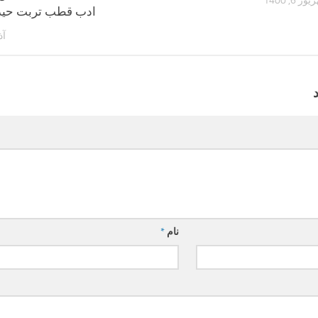
ر 6, 1400
ادب قطب تربت حید
آذر 9
نام
*