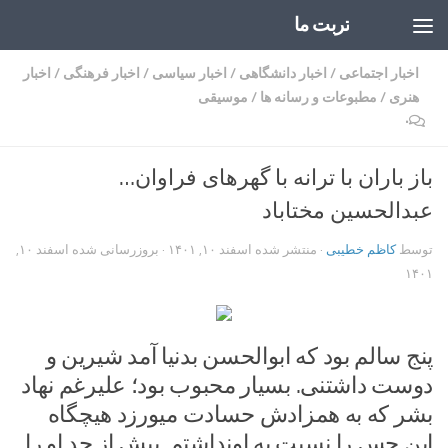
تربت ما
Skip to content
اخبار اجتماعی
/
اخبار دانشگاهی
/
اخبار سیاسی
/
اخبار فرهنگی
/
اخبار
هنری
/
مطبوعات و رسانه ها
/
موسیقی
۰
باز باران با ترانه با گهرهای فراوان…
عبدالحسین مختاباد
توسط
کاظم خطیبی
· منتشر شده
اسفند ۱۰, ۱۴۰۱
· بروزرسانی شده
اسفند ۱۰,
۱۴۰۱
پنج سالم بود که ابوالحسن بدنیا آمد شیرین و
دوست داشتنی. بسیار محبوب بود؛ علیرغم نهاد
بشر که به همزادش حسادت میورزد هیچگاه
این حس را نسبت به او‌نداشتم. بیش از حد او را