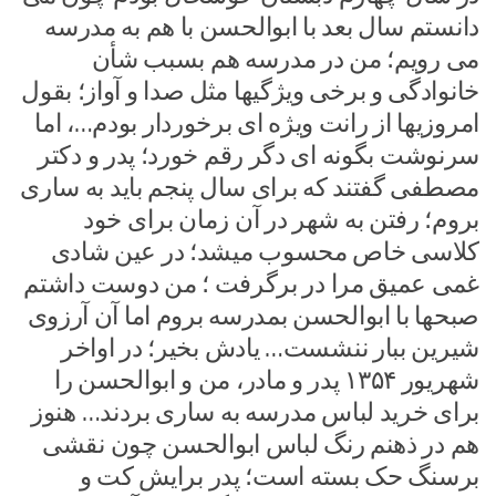
دانستم سال بعد با ابوالحسن با هم به مدرسه
می رویم؛ من در مدرسه هم بسبب شأن
خانوادگی و برخی ویژگیها مثل صدا و آواز؛ بقول
امروزیها از رانت ویژه ای برخوردار بودم…، اما
سرنوشت بگونه ای دگر رقم خورد؛ پدر و دکتر
مصطفی گفتند که برای سال پنجم باید به ساری
بروم؛ رفتن به شهر در آن زمان برای خود
کلاسی خاص محسوب میشد؛ در عین شادی
غمی عمیق مرا در برگرفت ؛ من دوست داشتم
صبحها با ابوالحسن بمدرسه بروم اما آن آرزوی
شیرین ببار ننشست… یادش بخیر؛ در اواخر
شهریور ۱۳۵۴ پدر و مادر، من و ابوالحسن را
برای خرید لباس مدرسه به ساری بردند… هنوز
هم در ذهنم رنگ لباس ابوالحسن چون نقشی
برسنگ حک بسته است؛ پدر برایش کت و