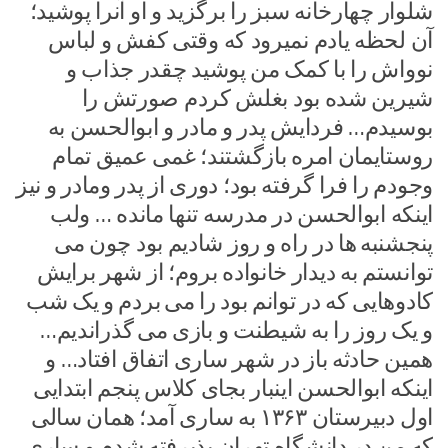
شلوار چهارخانه سبز را برگزید و او آنرا پوشید؛
آن لحظه یادم نمیرود که وقتی کفش و لباس
نوواش را با کمک من پوشید چقدر جذاب و
شیرین شده بود بغلش کردم صورتش را
بوسیدم… فردایش پدر و مادر و ابوالحسن به
روستایمان امره بازگشتند؛ غمی عمیق تمام
وجودم را فرا گرفته بود؛ دوری از پدر و‌مادر ‌و نیز
اینکه ابوالحسن در مدرسه تنها مانده … ولب
پنجشنبه ها در راه و روز شادیم بود چون می
توانستم به دیدار خانواده بروم؛ از شهر برایش
کادوهایی که در توانم بود را می بردم و یک شب
و یک روز را به شیطنت و بازی می گذراندیم…
همین حادثه باز در شهر ساری اتفاق افتاد… و
اینکه ابوالحسن اینبار بجای کلاس پنجم ابتدایی
اول دبیرستان ۱۳۶۳ به ساری آمد؛ همان سالی
که من در دانشگاه تهران پذیرفته شدم و ساری