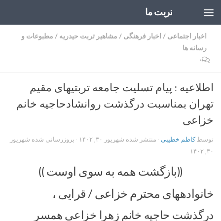
تربت ما
Skip to content
اخبار اجتماعی
/
اخبار فرهنگی
/
مشاهیر تربت حیدریه
/
مطبوعات و
رسانه ها
۰
اطلاعیه : پیام تسلیت جامعه تربتیهای مقیم
تهران بمناسبت درگذشت روانشادحاجیه خانم
خزاعی
توسط
کاظم خطیبی
· منتشر شده
شهریور ۳۰, ۱۴۰۲
· بروزرسانی شده
شهریور
۳۰, ۱۴۰۲
((بازگشت همه به سوی اوست ))
خانوادههای محترم خزاعی / قرایی ،
درگذشت حاجیه خانم زهرا خزاعی همسر