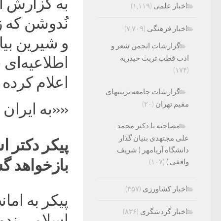
به گزارش ا
اخبار علمی
(۱,۱۱۹)
نُدوشن که ز
اخبار فرهنگی
(۷,۷۰۹)
و شیرین بی
گزارشات انجمن شعر و
ادب قطب تربت حیدریه
اطلاعیه‌ای 
(۱۷۴)
اعلام کرده و
گزارشات جامعه تربتیهای
مقیم تهران
(۲۰)
««به ایران ب
مصاحبه با دکتر محمد
علی مجتهدی بنیان گذار
پیکر دکتر ا
دانشگاه آریامهر ( شریف
بازخواهد گ
واقفی )
(۱۰۷)
اخبار کشاورزی
(۴۵۷)
پیکر به اما
اخبار گردشگری
(۸۳۶)
اسلامی ندو