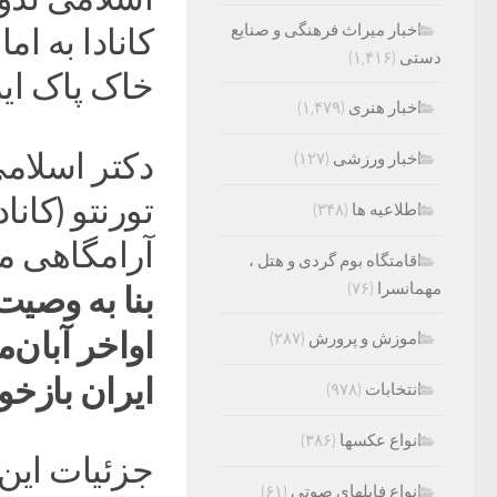
اخبار میراث فرهنگی و صنایع
کانادا به ا
دستی
(۱,۴۱۶)
خاک پاک ای
اخبار هنری
(۱,۴۷۹)
اخبار ورزشی
(۱۲۷)
تورنتو (کان
اطلاعیه ها
(۳۴۸)
آرامگاهی م
اقامتگاه بوم گردی و هتل ،
مهمانسرا
(۷۶)
بنا به وصیت 
اواخر آبان‌
اموزش و پرورش
(۲۸۷)
ایران بازخ
انتخابات
(۹۷۸)
انواع عکسها
(۳۸۶)
جزئیات این
انواع فایلهای صوتی
(۶۱)