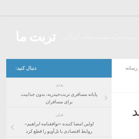
Skip to content
تربت ما
 تربت حیدریه میباشد مطالب گوناگون
رسانه
دنبال کنید:
بعدی
پایانه مسافری تربت‌حیدریه، بدون جذابیت
برای مسافران
د
قبلی
اولین امضا کننده «توافقنامه ابراهیم»
روابط اقتصادی با تل‌آویو را قطع کرد