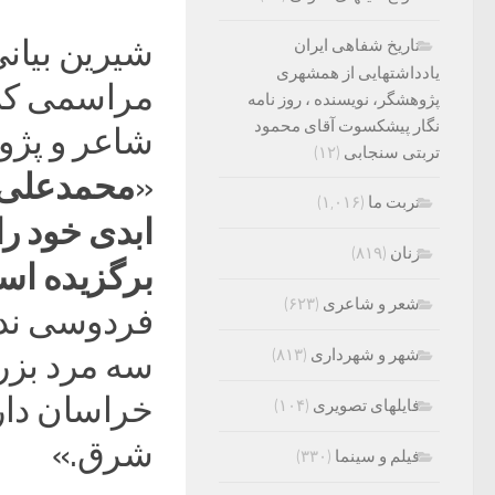
شیرین بیان
تاریخ شفاهی ایران
یادداشتهایی از همشهری
پژوهشگر، نویسنده ، روز نامه
نگار پیشکسوت آقای محمود
شاعر و پژوه
تربتی سنجابی
(۱۲)
محمدعلی ا
«
تربت ما
(۱,۰۱۶)
ابدی خود را
زنان
(۸۱۹)
برگزیده ا
شعر و شاعری
(۶۲۳)
فردوسی ندا
شهر و شهرداری
(۸۱۳)
سه مرد بزرگ
خراسان دار
فایلهای تصویری
(۱۰۴)
شرق.»
فیلم و سینما
(۳۳۰)