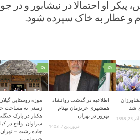
 پیکر او احتمالا در نیشابور و در جوا
م و عطار به خاک سپرده شود.
۰
۰
کشاورزان
اطلاعیه در گذشت روانشاد
موزه روستایی گیلان 
ی شد
همشهری عزیزمان بهنام
بهروز در تهران
هکتار در پارک جنگلی
آذر 23, 1398
فروردین 7, 1403
جاده رشت – تهران 
شده است.