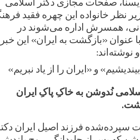
یسنا، صفحات مجازی دکتر اسلامی
یر نظر خانواده این‌ چهره فقید فرهن
انی، همسرش اداره می‌شوند در
با عنوان «بازگشت به ایران» این خبر 
 نوشته‌اند:
یندیشیم» و «ایران را از یاد نبریم»
سلامی نُدوشن به خاکِ پاکِ ایران
شت.
نت سپرده‌شده فرزند اصیل ایران دکت
شن که پس از جاودانگی روح بلندش،