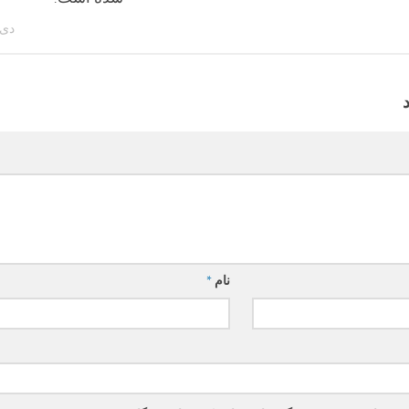
دی 28, 94
نام
*