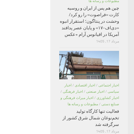
مطبوعات و رسانه ها
چین هم پس از ایران و روسیه
کارت «فراصوت» را رو کرد/
وحشت در پنتاگون؛ استقرار انبوه
«دی‌اف‑۱۷» و پایان عصر پدافند
آمریکا در اقیانوس آرام +عکس
مرداد 17, 1405
اخبار اجتماعی
/
اخبار اقتصادی
/
اخبار
سیاسی
/
اخبار صنعتی
/
اخبار فرهنگی
/
اخبار کشاورزی
/
اخبار میراث فرهنگی و
صنایع دستی
/
مطبوعات و رسانه ها
فعالیت تنها کارگاه تولید
تخم‌نوغان شمال شرق کشور از
سرگرفته شد
مرداد 17, 1405