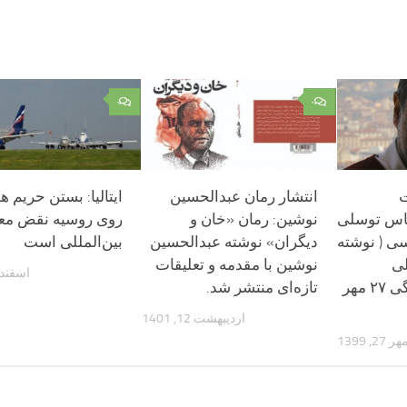
۰
۰
ت
انتشار رمان عبدالحسین
ایتالیا: بستن حریم ه
اس توسلی
نوشین: رمان «خان و
روی روسیه نقض مع
ی ( نوشته
دیگران» نوشته عبدالحسین
بین‌المللی است
لی
نوشین با مقدمه و تعلیقات
اسفند 10, 400
درروزنامه سازندگی ۲۷ مهر
تازه‌ای منتشر شد.
اردیبهشت 12, 1401
هر 27, 1399