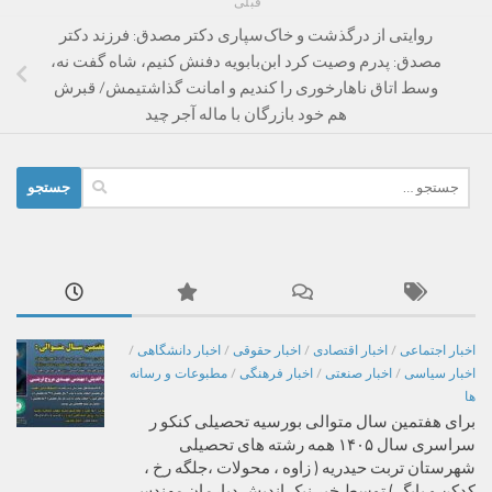
قبلی
روایتی از درگذشت و خاک‌سپاری دکتر مصدق: فرزند دکتر
مصدق: پدرم وصیت کرد ابن‌بابویه دفنش کنیم، شاه گفت نه،
وسط اتاق ناهارخوری را کندیم و امانت گذاشتیمش/ قبرش
هم خود بازرگان با ماله آجر چید
جستجو
برای:
اخبار اجتماعی
/
اخبار اقتصادی
/
اخبار حقوقی
/
اخبار دانشگاهی
/
اخبار سیاسی
/
اخبار صنعتی
/
اخبار فرهنگی
/
مطبوعات و رسانه
ها
برای هفتمین سال متوالی بورسیه تحصیلی کنکو ر
سراسری سال ۱۴۰۵ همه رشته های تحصیلی
شهرستان تربت حیدریه ( زاوه ، محولات ،جلگه رخ ،
کدکن و بایگ ) توسط خیر نیک اندیش دیارمان مهندس