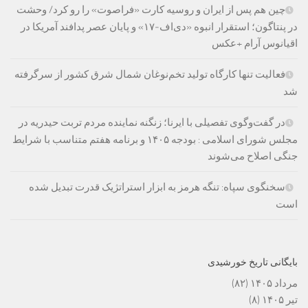
چین هم پس از ایران و روسیه کارت «فراصوت» را رو کرد/ وحشت
در پنتاگون؛ استقرار انبوه «دی‌اف‑۱۷» و پایان عصر پدافند آمریکا در
اقیانوس آرام +عکس
فعالیت تنها کارگاه تولید تخم‌نوغان شمال شرق کشور از سرگرفته
شد
در گفت‌وگوی تفصیلی با ایرنا؛ زنگنه نماینده مردم تربت حیدریه در
مجلس شورای اسلامی : بودجه ۱۴۰۵ و برنامه هفتم متناسب با شرایط
جنگی اصلاح می‌شوند
سخنگوی سپاه: تنگه هرمز به ابزار استراتژیک قدرت تبدیل شده
است
بایگانی تاریخ خورشیدی
مرداد ۱۴۰۵
(۸۲)
تیر ۱۴۰۵
(۸)