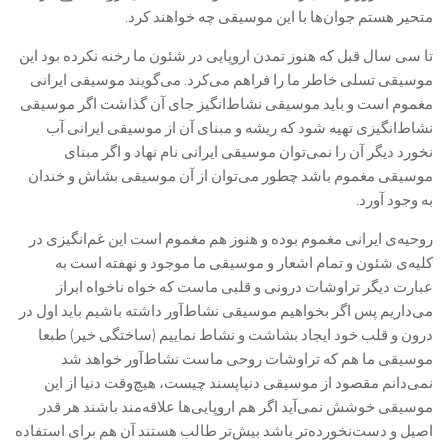
متحیر هستم جوان‌ها با این موسیقی چه خواهند کرد.
تا سی سال قبل که هنوز تمدن اروپایی در شئون ما رخنه نکرده بود این
موسیقی تسلی خاطر ما را فراهم می‌کرد. می‌گویند موسیقی ایرانی
مغموم است و باید موسیقی نشاط‌انگیز جای آن گذاشت اگر موسیقی
نشاط‌انگیزی تهیه شود که ریشه و مبنای آن از موسیقی ایرانی آب
نخورد دیگر آن را نمی‌توان موسیقی ایرانی نام نهاد و اگر مبنای
موسیقی مغموم باشد چطور می‌توان از آن موسیقی بشاش و خندان
به وجود آورد.
روحیه‌ی ایرانی مغموم بوده و هنوز هم مغموم است این غم‌انگیزی در
کلیه‌ی شئون و تمام اشعار و موسیقی ما موجود و نهفته است به
عبارت دیگر تراوشات درونی و قلبی ماست که خواه ناخواه ابراز
می‌داریم پس اگر بخواهیم موسیقی نشاط‌آور داشته باشیم باید اول در
درون و قلب خود ایجاد بشاشت و نشاط نماییم (ساختگی خیر) طبعا
موسیقی ما هم که تراوشات روحی ماست نشاط‌آور خواهد شد
نمی‌دانم مقصود از موسیقی دنیاپسند چیست، هیچ‌وقت دنیا از این
موسیقی خوشش نمی‌آید اگر هم اروپایی‌ها علاقه‌مند باشند هر قدر
اصیل و دست‌نخورده‌تر باشد بیش‌تر طالب هستند آن هم برای استفاده