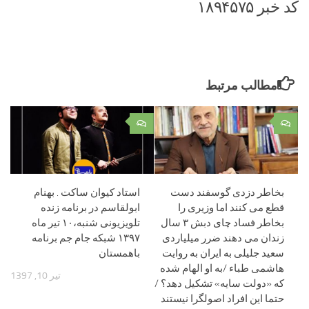
کد خبر ۱۸۹۴۵۷۵
مطالب مرتبط
۰
۰
بخاطر دزدی گوسفند دست
استاد کیوان ساکت . بهنام
قطع می کنند اما وزیری را
ابولقاسم در برنامه زنده
بخاطر فساد چای دبش ۳ سال
تلویزیونی شنبه،۱۰ تیر ماه
زندان می دهند ضرر میلیاردی
۱۳۹۷ شبکه جام جم برنامه
سعید جلیلی به ایران به روایت
باهمستان
هاشمی طباء /به او الهام شده
تیر 10, 1397
که «دولت سایه» تشکیل دهد؟ /
حتما این افراد اصولگرا نیستند