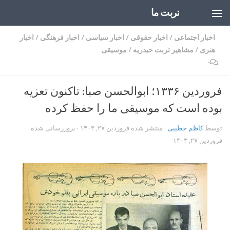
تربت ما
Skip to content
اخبار اجتماعی
/
اخبار حقوقی
/
اخبار سیاسی
/
اخبار فرهنگی
/
اخبار
هنری
/
مشاهیر تربت حیدریه
/
موسیقی
۰
فروردین ۱۳۳۶؛ ابوالحسن صبا: تاکنون تعزیه
بوده است که موسیقی ما را حفظ کرده
توسط
کاظم خطیبی
· منتشر شده
فروردین ۲۷, ۱۴۰۳
· بروزرسانی شده
فروردین ۲۷, ۱۴۰۳