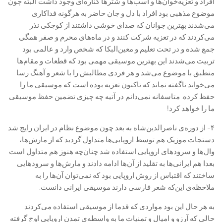
افراد و تعزیه‌خوان‌ها و اسب‌ها و شترها کناره‌ای وجود داشت البته چون
موضوع مذهبی بود افراد با دل و جان حاضر به هرگونه فداکاری
می‌شدند بهترین جوانان که صدای خوشی داشتند از کوچکی نذر
می‌کردند که در تعزیه شرکت کنند و در ماه‌های محرم و صفر همگی
جمع شده و در تحت تعلیم و معین‌البکا که شخص وارد و عالمی بود
تربیت می‌شدند این بهترین موسیقی مهمی بود که قطعات و مقام‌ها
منطبق با موضوع می‌شد و هر فردی مطالبش را با شعر و آهنگ رسا
می‌خواند ناگفته نماند که تاکنون تعزیه بوده است که موسیقی ما را
حفظ کرده. متاسفانه نمی‌دانم در آتیه چه چیزی تضمین حفظ موسیقی
ما را خواهد کرد!
۴- از دوره‌ی ناصرالدین‌شاه به بعد چون موضوع نظام در ایران رایج شد
دستجات موزیک هم توسط اروپایی‌ها متداول گردید که از مارش‌ها،
وال‌ها و سرودهای اروپایی استفاده شد چنان‌چه هنوز هم متداول است
بعدا هم ایرانی‌ها به تقلید از آن‌ها ادامه دادند و مارش‌ها و سرودهایی
ساختند که اقتباس از روش اروپایی بود که نمی‌توان آن‌ها را به
ملاحظه‌ی این‌که شعر فارسی دارند موسیقی ایرانی دانست.
به هر حال این بود مواردی که قدما از موسیقی استفاده می‌کردند
حالی که آرزو و امیال و تمنیات ما به واسطه‌ی تمدن اروپایی اوج گرفته