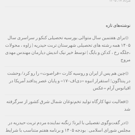
مرداد ۱۷, ۱۴۰۵
نوشته‌های تازه
برای هفتمین سال متوالی بورسیه تحصیلی کنکو ر سراسری سال
۱۴۰۵ همه رشته های تحصیلی شهرستان تربت حیدریه ( زاوه ، محولات
،جلگه رخ ، کدکن و بایگ ) توسط خیر نیک اندیش دیارمان مهندس مهدی
مروج
چین هم پس از ایران و روسیه کارت «فراصوت» را رو کرد/ وحشت
در پنتاگون؛ استقرار انبوه «دی‌اف‑۱۷» و پایان عصر پدافند آمریکا در
اقیانوس آرام +عکس
فعالیت تنها کارگاه تولید تخم‌نوغان شمال شرق کشور از سرگرفته
شد
در گفت‌وگوی تفصیلی با ایرنا؛ زنگنه نماینده مردم تربت حیدریه در
مجلس شورای اسلامی : بودجه ۱۴۰۵ و برنامه هفتم متناسب با شرایط