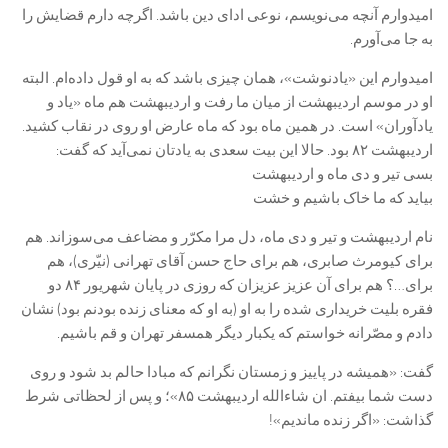
امیدوارم آنچه می‌نویسم، نوعی ادای دین باشد. اگرچه دارم قضایش را
به جا می‌آورم.
امیدوارم این «یادنوشت»، همان چیزی باشد که به او قول داده‌ام. البته
او در موسم اردیبهشت از میان ما رفت و اردیبهشت هم ماه «یاد و
یادآوران» است. در همین ماه بود که ماه عارض او روی در نقاب کشید.
اردیبهشت ۸۲ بود. حالا این بیت سعدی به یادتان نمی‌آید که گفت:
بسی تیر و دی ماه و اردیبهشت
بیاید که ما خاک باشیم و خشت
نام اردیبهشت و تیر و دی ماه، دل مرا مکرّر و مضاعف می‌سوزاند. هم
برای کیومرث صابری، هم برای حاج حسن آقای تهرانی (نیّری)، هم
برای…؟ هم برای آن عزیز عزیزان که روزی در پایان شهریور ۸۴ دو
فقره بلیت خریداری شده را به او (به او که معنای زنده بودنم بود) نشان
دادم و مصّرانه خواستم که یکبار دیگر همسفر تهران و قم باشیم.
گفت: «همیشه در پاییز و زمستان نگرانم که مبادا حالم بد شود و روی
دست شما بیفتم. ان شاءالله اردیبهشت ۸۵»؛ و پس از لحظاتی شرط
گذاشت: «اگر زنده ماندیم»!