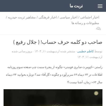
تربت ما
Skip to content
اخبار اجتماعی
/
اخبار سیاسی
/
اخبار فرهنگی
/
مشاهیر تربت حیدریه
/
مطبوعات و رسانه ها
۰
صاحب دو کلمه حرف حساب! ( جلال رفیع )
توسط
کاظم خطیبی
· منتشر شده
اردیبهشت ۱۱, ۱۴۰۳
· بروزرسانی شده
اردیبهشت ۱۱, ۱۴۰۳
راستی «کیومرث صابری فومنی» چگونه از پنجرۀ سمت چپ صفحه سوم روزنامه
اطلاعات در ۲۳ دیماه ۶۳ سربرآورد و چگونه «گل‌آقا» شد؟ دوباره بخوانید: ۲۳ دیماه
سال ۶۳». زمان، آشنا نیست؟!