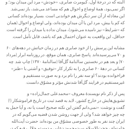
البته که در درجۀ اول، کیومرث صابری، «خودش» مرد این میدان بود؛ و
اگر نمی‌بود، همۀ اوضاع و احوال هم که مساعد می‌شد، باز نمی‌شد.
این معادله از آن سر دیگرش هم خواندنی است. بسیار بوده‌اند کسانی
که کم یا بیش، مرد این یا آن میدان بوده‌اند، ولی اوضاع و احوال (همان
که «شرایط» نیز نامیده می‌شود)، میدان نداده یا میدان را گرفته است.
حداقل، این واقعیت به عنوان احتمال هم که باشد، قابل تأمل است.
مشابه این پرسش را از خود صابری هم در زمان حیاتش در دهه‌های ۶۰
و ۷۰ می‌پرسیده‌اند. پاسخ صابری، همان موقع، در روزنامه ابرار (مرداد
۷۰) و بعد هم در نخستین سالنامۀ گل‌آقا (سالنامۀ ۱۳۷۰) چاپ شد. چه
کسانی در دهۀ ۶۰ صابری را به تکرار کار «توفیق» و آشتی با «طنز»
فراخوانده بودند؟ او سه نفر را نام برد و به صورت مستقیم و
غیرمستقیم در فرایند گل‌آقا شدنش مؤثر و مشوّق دانست.
پس از ذکر نام نویسندۀ معروف «محمدعلی جمال‌زاده» و
تشویق‌هایش در خارج کشور، لابد به قصد ثبت در تاریخ فراموشکار (!)
گفت و نوشت: «نمی‌دانم گفتن این نکته صحیح است یا نه، و آیا حمل به
چه چیز خواهد شد؟ ولی از جهت روشن شدن قضیه می‌گویم که در
ایران چند نفر به طور خصوصی مشوّق من بوده‌اند: حضرت آیت‌الله
خامنه‌ای، حجت‌الاسلام سیدمحمود دعایی و دوستم جلال رفیع که در