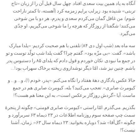
آنگاه به یاد همین بیت سعدی افتاد. چهل سال قبل آن را از زبان «تاج
تربتی» شنیده بود. زیرلب برایم زمزمه کرد (آهسته، تا کمتر ناراحت
شوم). من غافل گمان می‌کردم سعدی و پدرم، هر دو با من شوخی
می‌کنند! شگفتا از روزگار که هرچه را ما شوخی می‌گیریم، او جدّی
می‌گیرد.
سه ماه بعد (شب اول دی ۸۴) تلفنی با هم صحبت کردیم: «یلدا مبارک
باشد». گفت: «بی مزّه بود». گفتم چرا؟ گفت یلدا شب تولّد توست و تو
در جمع ما نبودی. تکان خوردم و قول دادم که یلدای ۸۵ را دستبوس پدر
باشم. چنین نیز شد، امّا دیگر نوشداروی ریخته برخاک سهراب بود!…
حالا عکس یادگاری دهۀ هفتاد را نگاه می‌کنم: «پدر، خودم (!)، و… و… و
کیومرث صابری». تعجب می‌کنید؟ بله، کیومرث صابری هم در جمع
ماست. آیا «گردش روزگار برعکس است»، به این معنا هم هست؟!
بگذریم. می‌گذرم. امّا راستی «کیومرث صابری فومنی» چگونه از پنجرۀ
سمت چپ صفحه سوم روزنامه اطلاعات در ۲۳ دیماه ۶۳ سربرآورد و
چگونه «گل‌آقا» شد؟ دوباره بخوانید: ۲۳ دیماه سال ۶۳». زمان، آشنا
نیست؟!