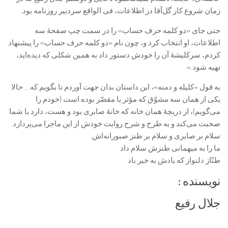
زمان شروع کار گل‌آقا در اطلاعات، فی الواقع سردبیر روزنامه بود.
حتی جای «دو کلمه حرف حساب» را در سمت چپ صفحۀ سه
اطلاعات، او انتخاب کرد و، چون نام «دو کلمه حرف حساب» را پیشنهاد
کردم، سرکلیشۀ آن را خودش دستور داد به همین شکلی که دیده‌اید،
تهیه شود.»
به قول «کلیله و دمنه»، این داستان بدان جهت آوردم تا بگویم که… حالا
یکی از همان سه مشوّق که مؤثر یا مقصّر بوده است (خودم را
می‌گویم)، از دریچۀ همان خانه که خانۀ صابری بود و هست، دارد با شما
صحبت می‌کند و به طرح و شرح روایت خودش از این ماجرا می‌پردازد.
سلام بر صابری و سلام بر طنز صبورانه‌اش.
ما را به میهمانی طنزش سلام داد
طنّاز دلنواز که یادش به خیر باد
نویسنده :
جلال رفیع