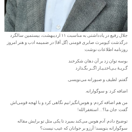
جلال رفیع در یادداشتی به مناسبت ۱۱ اردیبهشت، بیستمین سالگرد
درگذشت کیومرث صابری فومنی (گل آقا) در ضمیمه ادب و هنر امروز
روزنامه اطلاعات نوشت:
بوسه توان زد بر آن دهان شکرخند
گـریـۀ بـی‌اختـیـار اگــر بگـذارد
گفتم: لطیف و صبورانه می‌نویسی.
اضافه کرد: و سوگوارانه.
من هم اضافه کردم: و هوس‌انگیز!نیم نگاهی کرد و با لهجه قومی‌اش
گفت: جان ما؟… استغفرالله!
توضیح دادم: آدم هوس می‌کند بمیرد تا یکی مثل تو برایش مقاله
سوگوارانه بنویسد! آرزو بر جوانان که عیب نیست؟