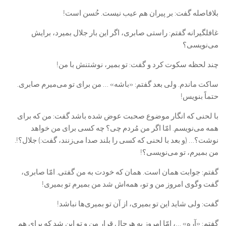
بلافاصله گفت: بر پیران هم عیب نیست. حُسن است!
غافلگیرانه گفتم: راستی صابری، اگر این بار جلال بمیرد، برایش
می‌نویسی؟
چند لحظه سکوت کرد و گفت: تو بمیر، نوشتنش با من!
ساکت ماندم. ولی بعد گفتم: «باشه» … من برای تو می‌میرم صابری.
حتماً بنویس!
با لحنی که انگار موضوع صحبت عوض شده باشد گفت: من که برای
همه می‌نویسم. امّا اگر من مُردم چی؟ چه کسی برای من خواهد
نوشت؟… (و بعد با لحنی که کسی را بلند صدا می‌زنند، گفت:) جلال؟!.
من بمیرم، تو می‌نویسی؟!
گفتم: جوابت همان است. همان که خودت به من گفتی. امّا صابری،
گفت وگوی امروز من و تو، همه‌اش شد من بمیرم تو بمیری!
گفت: ولی شاید این تو بمیری، از آن تو بمیری‌ها نباشد!
گفتم: «آره» …، امّا امروز به هرحال قرار من و تو این شد که برای هم