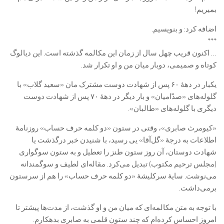
بمیریم!
اضافه کرد: و بنویسیم.
***
… اکنون قریب چهل سال از زمان این مکالمه گذشته است. این دیالوگ
کوتاه و صمیمی، دوبار میان من و او تکرار شد.
یکبار در دهۀ ۶۰ پس از شهادت دوست مشترک مان «سعید گلاب» با
گلوله‌های «صدّامیان» و بار دیگر در دهۀ ۷۰ پس از شهادت دوست
دیگری با گلوله‌های «طالبان».
«کیومرث صابری»، وقتی در ستون «دو کلمه حرف حساب» روزنامۀ
اطلاعات به درجۀ «گل‌آقا» یی رسید، با شنیدن خبر درگذشت یا
شهادت دوستان، آن روز ستون طنز را تعطیل و به ستون سوگواری
(مجلس ترحیم مکتوب) تبدیل می‌کرد. مقاله‌ای لطیف و سوگمندانه
می‌نوشت. سایۀ سرکلیشۀ «دو کلمه حرف حساب» را هم از سرستون
برمی‌داشت.
با توجه به متن مکالمه‌ای که میان من و او گذشت، از مدت‌ها پیشتر تا
امروز احساس کرده‌ام که چند ستون قلمی به صابری بدهکارم.