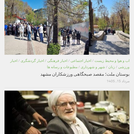
اب و هوا و محیط زیست
/
اخبار اجتماعی
/
اخبار فرهنگی
/
اخبار گردشگری
/
اخبار
ورزشی
/
زنان
/
شهر و شهرداری
/
مطبوعات و رسانه ها
بوستان ملت؛ مقصد صبحگاهی ورزشکاران مشهد
مرداد 15, 1405