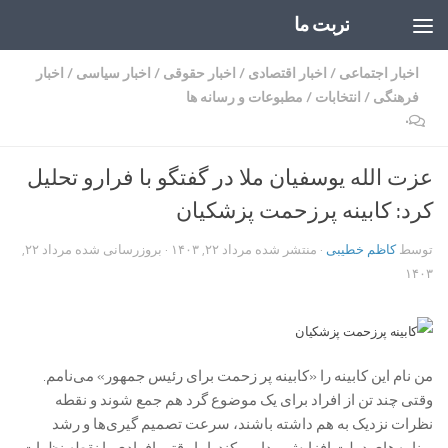
تربت ما
Skip to content
اخبار اجتماعی
/
اخبار اقتصادی
/
اخبار حقوقی
/
اخبار سیاسی
/
اخبار
فرهنگی
/
انتخابات
/
مطبوعات و رسانه ها
۰
عزت الله یوسفیان ملا در گفتگو با فرارو تحلیل
کرد: کابینه پرزحمت پزشکیان
توسط
کاظم خطیبی
· منتشر شده
مرداد ۲۲, ۱۴۰۳
· بروزرسانی شده
مرداد ۲۲,
۱۴۰۳
من نام این کابینه را «کابینه پر زحمت برای رئیس جمهور» می‌نامم.
وقتی چند تن از افراد برای یک موضوع گرد هم جمع شوند و نقطه
نظرات نزدیک به هم داشته باشند، سرعت تصمیم گیری‌ها و رشد