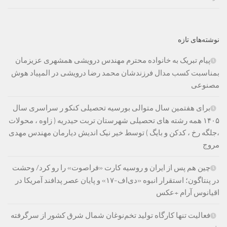
نوشته‌های تازه
پیام تبریک به خانواده محترم مهندس درویشی همشهری عزیزمان
بمناسبت کسب مدال فرزندشان محمد رضا درویشی در المپیاد هوش
مصنوعی
برای هفتمین سال متوالی بورسیه تحصیلی کنکو ر سراسری سال
۱۴۰۵ همه رشته های تحصیلی شهرستان تربت حیدریه ( زاوه ، محولات
،جلگه رخ ، کدکن و بایگ ) توسط خیر نیک اندیش دیارمان مهندس مهدی
مروج
چین هم پس از ایران و روسیه کارت «فراصوت» را رو کرد/ وحشت
در پنتاگون؛ استقرار انبوه «دی‌اف‑۱۷» و پایان عصر پدافند آمریکا در
اقیانوس آرام +عکس
فعالیت تنها کارگاه تولید تخم‌نوغان شمال شرق کشور از سرگرفته