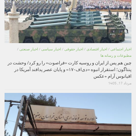
اخبار اجتماعی
/
اخبار اقتصادی
/
اخبار حقوقی
/
اخبار سیاسی
/
اخبار صنعتی
/
مطبوعات و رسانه ها
چین هم پس از ایران و روسیه کارت «فراصوت» را رو کرد/ وحشت در
پنتاگون؛ استقرار انبوه «دی‌اف‑۱۷» و پایان عصر پدافند آمریکا در
اقیانوس آرام +عکس
مرداد 17, 1405