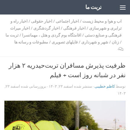
تربت ما
Skip to content
اب و هوا و محیط زیست
/
اخبار اجتماعی
/
اخبار حقوقی
/
اخبار راه و
ترابری و شهرسازی
/
اخبار فرهنگی
/
اخبار گردشگری
/
اخبار میراث
فرهنگی و صنایع دستی
/
اقامتگاه بوم گردی و هتل ، مهمانسرا
/
تربت ما
/
زنان
/
شهر و شهرداری
/
فایلهای تصویری
/
مطبوعات و رسانه ها
۰
ظرفیت پذیرش مسافران تربت‌حیدریه ۲ هزار
نفر در شبانه‌ روز است + فیلم
توسط
کاظم خطیبی
· منتشر شده
اسفند ۲۳, ۱۴۰۳
· بروزرسانی شده
اسفند ۲۳,
۱۴۰۳