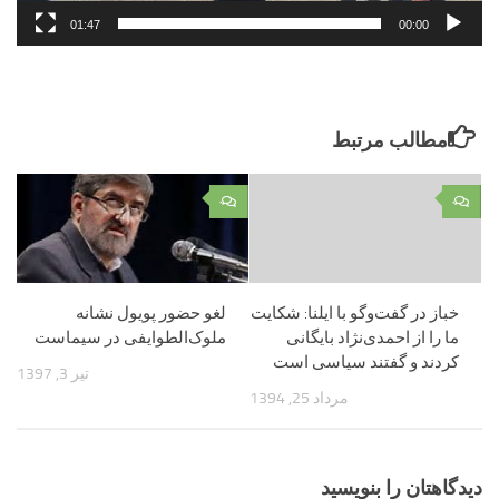
01:47
00:00
مطالب مرتبط
۰
۰
خباز در گفت‌وگو با ایلنا: شکایت
لغو حضور پویول نشانه
ما را از احمدی‌نژاد بایگانی
ملوک‌الطوایفی در سیماست
کردند و گفتند سیاسی است
تیر 3, 1397
مرداد 25, 1394
دیدگاهتان را بنویسید