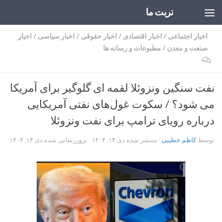
تربت ما
Skip to content
اخبار اجتماعی
/
اخبار اقتصادی
/
اخبار حقوقی
/
اخبار سیاسی
/
اخبار
صنعت و معدن
/
مطبوعات و رسانه ها
۰
نفت سنگین ونزوئلا لقمه ای گلوگیر برای آمریکا
می شود؟ / سکوت غول‌های نفتی آمریکایی
درباره رویای ترامپ برای نفت ونزوئلا
توسط
کاظم خطیبی
· منتشر شده
دی ۱۴, ۱۴۰۴
· بروزرسانی شده
دی ۱۴, ۱۴۰۴