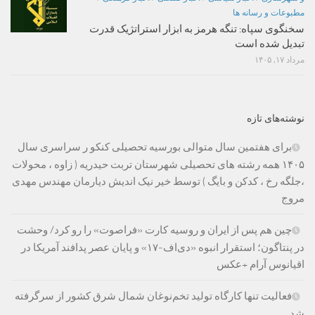
مطبوعات و رسانه ها
سخنگوی سپاه: تنگه هرمز به ابزار استراتژیک قدرت
تبدیل شده است
مرداد ۱۷, ۱۴۰۵
نوشته‌های تازه
برای هفتمین سال متوالی بورسیه تحصیلی کنکو ر سراسری سال
۱۴۰۵ همه رشته های تحصیلی شهرستان تربت حیدریه ( زاوه ، محولات
،جلگه رخ ، کدکن و بایگ ) توسط خیر نیک اندیش دیارمان مهندس مهدی
مروج
چین هم پس از ایران و روسیه کارت «فراصوت» را رو کرد/ وحشت
در پنتاگون؛ استقرار انبوه «دی‌اف‑۱۷» و پایان عصر پدافند آمریکا در
اقیانوس آرام +عکس
فعالیت تنها کارگاه تولید تخم‌نوغان شمال شرق کشور از سرگرفته
شد