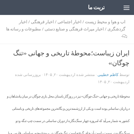
تربت ما
Skip to content
اب و هوا و محیط زیست
/
اخبار اجتماعی
/
اخبار فرهنگی
/
اخبار
گردشگری
/
اخبار میراث فرهنگی و صنایع دستی
/
مطبوعات و رسانه ها
۰
ایران زیباست؛محوطۀ تاریخی و جهانی «تنگ
چوگان»
توسط
کاظم خطیبی
· منتشر شده
اردیبهشت ۲۰, ۱۴۰۵
· بروزرسانی شده
اردیبهشت ۲۰, ۱۴۰۵
محوطۀ تاریخی و جهانی «تنگ چوگان» نیز در روزگار باستان محل بازی چوگان در میان پادشاهان و
درباریان ساسانی بوده است و یکی از ارزشمندترین و یگانه‌ترین مجموعه‌های تاریخی و باستانی
کشور به شمار می‌آید که امروزه چهار سنگ‌نگاره از دوران ساسانی در سمت چپ تنگه و دو
سنگ‌نگاره در سمت راست آن جای گرفته است. تنگ چوگان در پروندۀ محور ساسانی فارس و با