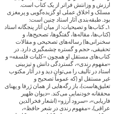
ارزش و وزانتش فراتر از یک کتاب است.
مسلک و اخلاق عملی او گزیده‌گویی و پرمغزی
بود. طبقه بندی آثار استاد چنین است:
۱ـ کتاب‌ها و تصیحیات: از میان آثار پنجگانه استاد
(کتاب‌ها، مقاله‌ها، گفتگوها، تصحیح‌ها، و
سخنرانی‌ها) رساله‌های تصحیحی و مقالات
تحقیقی، حجم و گستره چشمگیری دارد. در
کتاب‌های مستقل او همچون «کلیات فلسفه» و
«مفهوم رندی»، گستردگی دانش و تیزبینی
استاد در تألیف را می‌توان دید و در آثار مکتوب
غیر مستقل او (که عموماً تصحیح و
تعلیق‌هاست)، باز رگه‌هایی از همان ژرفا و پهنای
محققانه خودنمایی می‌کند. «دیوان ظهیر
فاریابی»، «سرود آرزو» (اشعار فخرالدین
عراقی)، «مفهوم رندی در شعر حافظ»،