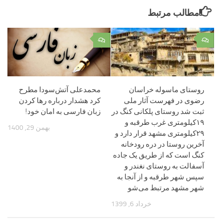
مطالب مرتبط
۰
۰
روستای ماسوله خراسان
محمدعلی آتش‌سودا مطرح
رضوی در فهرست آثار ملی
کرد هشدار درباره رها کردن
ثبت شد‌ روستای پلکانی کنگ در
زبان فارسی به امان خود!
۱۹کیلومتری غرب طرقبه و
بهمن 29, 1400
۲۹کیلومتری مشهد قرار دارد و
آخرین روستا در دره رودخانه
کنگ است که از طریق یک جاده
آسفالت به روستای نغندر و
سپس شهر طرقبه و از آنجا به
شهر مشهد مرتبط می‌شو
خرداد 6, 1399