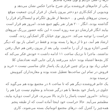
یکی از خانم‌های فروشنده برای شرح ماجرا عکس نشان می‌دهد و
ویدیویی از کتک‌کاری دو دختر بیرون پاساژ، از فرار کردن جمعیت موقع
رسیدن نیروهای پلیس و… «بچه‌ها از طریق تلگرام و اینستاگرام قرار را
گذاشته بودند، انگار ۲۰۰ هزار نفر یکهو جمع شدند، امروز هم قرار است
بیایند انگار قرارشان دو سه روزه است.» این نکته حضور پررنگ نیروهای
حراست را توجیه می‌کند. «دیروز توی خیابان گاز اشک‌آور زدند، گشت
ارشاد هم آمد، دو تا از درها را بسته بودند و فقط در اصلی باز بود که دیگر
کسی اجازه ورود از آن را نداشت. ولی بعد از بیرون رفتن هم خیال رفتن
نداشتند، ماجرا تا نزدیک ساعت ۱۱ ادامه داشت.» خودش فکر می‌کند که
کار بچه‌ها اشتباه بوده: «باید می‌رفتند پارکی جایی البته تعدادشان کلا
خیلی زیاد بود و برای چنین قراری یک پاساژ جای مناسبی نیست.» خرید و
فروش در تمام این ساعت‌ها تعطیل شده بوده و مغازه‌داران کم‌وبیش
ترسیده بودند.
یک خانم فروشنده دیگر هم که تا ساعت ۸ در مجتمع بوده هم می‌گوید که
جلوی در پاساژ خود بچه‌ها با هم درگیر شده‌اند و معلوم نیست چرا هم را
زده‌اند: «امروز امنیت پاساژ را دارند بالا می‌برند، قرار است دوباره بیایند،
مطمئنم می‌آیند. حالا حراست خود اینجا آماده است که از طبقه پنجم
همه‌چیز را کنترل کند، درهای مجتمع اتوماتیک بسته می‌شوند، کاری