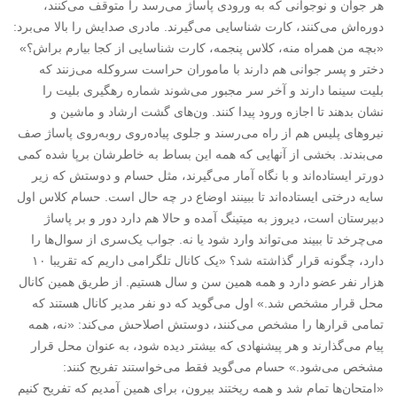
هر جوان و نوجوانی که به ورودی پاساژ می‌رسد را متوقف می‌کنند،
دوره‌اش می‌کنند، کارت شناسایی می‌گیرند. مادری صدایش را بالا می‌برد:
«بچه من همراه منه، کلاس پنجمه، کارت شناسایی از کجا بیارم براش؟»
دختر و پسر جوانی هم دارند با ماموران حراست سروکله می‌زنند که
بلیت سینما دارند و آخر سر مجبور می‌شوند شماره رهگیری بلیت را
نشان بدهند تا اجازه ورود پیدا کنند. ون‌های گشت ارشاد و ماشین و
نیروهای پلیس هم از راه می‌رسند و جلوی پیاده‌روی روبه‌روی پاساژ صف
می‌بندند. بخشی از آنهایی که همه این بساط به خاطرشان برپا شده کمی
دورتر ایستاده‌اند و با نگاه آمار می‌گیرند، مثل حسام و دوستش که زیر
سایه درختی ایستاده‌اند تا ببینند اوضاع در چه حال است. حسام کلاس اول
دبیرستان است، دیروز به میتینگ آمده و حالا هم دارد دور و بر پاساژ
می‌چرخد تا ببیند می‌تواند وارد شود یا نه. جواب یک‌سری از سوال‌ها را
دارد، چگونه قرار گذاشته شد؟ «یک کانال تلگرامی داریم که تقریبا ۱۰
هزار نفر عضو دارد و همه همین سن و سال هستیم. از طریق همین کانال
محل قرار مشخص شد.» اول می‌گوید که دو نفر مدیر کانال هستند که
تمامی قرارها را مشخص می‌کنند، دوستش اصلاحش می‌کند: «نه، همه
پیام می‌گذارند و هر پیشنهادی که بیشتر دیده شود، به عنوان محل قرار
مشخص می‌شود.» حسام می‌گوید فقط می‌خواستند تفریح کنند:
«امتحان‌ها تمام شد و همه ریختند بیرون، برای همین آمدیم که تفریح کنیم