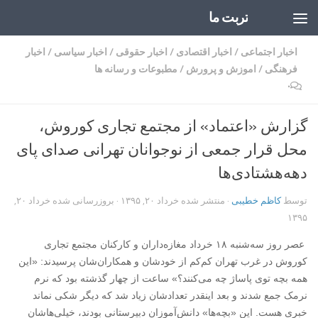
تربت ما
Skip to content
اخبار اجتماعی
/
اخبار اقتصادی
/
اخبار حقوقی
/
اخبار سیاسی
/
اخبار
فرهنگی
/
اموزش و پرورش
/
مطبوعات و رسانه ها
۰
گزارش «اعتماد» از مجتمع تجاری کوروش،
محل قرار جمعی از نوجوانان تهرانی صدای پای
دهه‌هشتادی‌ها
توسط
کاظم خطیبی
· منتشر شده
خرداد ۲۰, ۱۳۹۵
· بروزرسانی شده
خرداد ۲۰,
۱۳۹۵
عصر روز سه‌شنبه ۱۸ خرداد مغازه‌داران و کارکنان مجتمع تجاری
کوروش در غرب تهران کم‌کم از خودشان و همکاران‌شان پرسیدند: «این
همه بچه توی پاساژ چه می‌کنند؟» ساعت از چهار گذشته بود که نرم
نرمک جمع شدند و بعد اینقدر تعدادشان زیاد شد که دیگر شکی نماند
خبری هست. این «بچه‌ها» دانش‌آموزان دبیرستانی بودند، خیلی‌هاشان