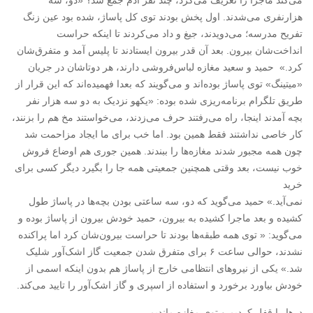
می‌کند ماجرا را تعریف می‌کرد، چند نفر آدم جمع شد؟ «دو، سه
هزارنفری می‌شدند. اول پخش بودند توی کل پاساژ، شده بود عین زنگ
تفریح مدرسه؛ می‌دویدند، جیغ و داد می‌کردند تا اینکه حراست
انداخت‌شان بیرون. بعد آن قدر بیرون ایستادند تا پلیس آمد و متفرق‌شان
کرد.» حمید و سعید مغازه لباس‌فروشی دارند، هر دوتاشان در جریان
«میتینگ» توی پاساژ بوده‌اند و می‌گویند که بعدا فهمیده‌اند که این قرار از
طریق تلگرام برنامه‌ریزی شده بوده: «یکهو نزدیک به دو سه هزار نفر
بچه آمدند اینجا، راه می‌رفتند حرف می‌زدند، می‌خواستند مخ هم را بزنند،
کار خاصی نداشتند فقط همین بود. اما خب برای ما ایجاد مزاحمت شد
چون همه مجبور شدند مغازه‌ها را ببندند. همین جوری هم اوضاع فروش
خوب نیست، بعد وقتی همچنین جمعیتی همه جا را بگیرد دیگر کسی برای
خرید
نمی‌آید.» حمید می‌گوید که دو، سه ساعتی بودن بچه‌ها در پاساژ طول
کشیده و بعد ماجرا کشیده به بیرون، حمید خودش بیرون از پاساژ بوده و
می‌گوید: « توی همه طبقه‌ها بودند تا حراست بیرون‌شان کرد اما پراکنده
نشدند، حوالی ساعت ۶ برای متفرق شدن جمعیت گاز اشک‌آور شلیک
شد.» یکی از نیروهای انتظامی خارج از پاساژ هم بدون اینکه اسمی از
خودش بیاورد برخورد و استفاده از اسپری و گاز اشک‌آور را تایید می‌کند.
درها را قفل کردیم و توی مغازه ماندیم