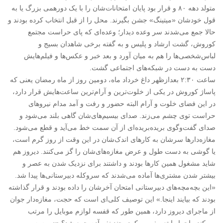
متولد دهه ۸۰ و قرار بود پایان امتحانات‌شان را با یک دورهمی بزرگ یا به
قول خودشان «میتینگ» جشن بگیرند. محل را از قبل انتخاب کرده بودند و
حالا جمع می‌شدند سر وعده دیدار؛ وعده‌ای که پای حراست مجتمع
کوروش، گشت ارشاد و پلیس و به گفته برخی شاهدان بسیج و
لباس‌‌شخصی‌ها را هم به میان آورد و بعد خبر و عکس‌ها و فیلم‌هایش
دست به دست در شبکه‌های اجتماعی گشت.
ساعت ۲:۳۰ بعدازظهر داغ خرداد ماه، دومین روز از ماه رمضان یعنی که
پاساژ کوروش در یکی از خلوت‌ترین و آرام‌ترین ساعت‌هایش قرار دارد،
در این فضای خلوت و آرام البته حضور و رفت و آمد مدام نیروهای
حراست توی چشم می‌زند. صدای بیسیم‌های‌شان گاهی بلند می‌شود و
صدای گفت‌وگوی بریده‌بریده‌ای از آن سمت خط می‌آید و قطع می‌شود.
مغازه‌دارها سرشان به کارهای اندک‌شان در این وقت از روز گرم است،
یا گوشی به دست طول و عرض مغازه‌های‌شان را گز می‌کنند. دیروز هم
شاید مشغول همین کارها بودند و داشتند برای نزدیک شدن به عصر و
بیشتر شدن مشتری‌ها آماده می‌شدند که سروکله دبیرستانی‌ها پیدا شد.
«این بچه‌مچه‌های دبیرستانی امتحان آخرشان را داده بودند و قرار گذاشته
بودند که بیایند اینجا.» این توصیف کلی‌ای است که حجت، مغازه‌دار جوان
از ماجرای دیروز دارد، همین طور که قفسه لوازم موبایل را مرتب