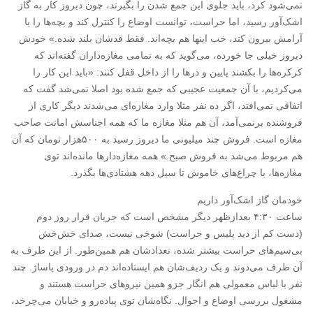
نمی‌شود کرد، باید جلوی این جمع شدن را بگیرند، چون دیروز کار به گاز
اشک‌آور رسید، اما حراست، توانست اوضاع را کنترل کند و بچه‌ها را با
آرامش بیرون کند، خب اینها هم بچه‌اند. فقط قدشان بلند شده.» خودش
دیروز خیلی جا خورده، می‌گوید که به تمامی مغازه‌داران گفته‌اند که
کرکره‌ها را بکشند پایین و درها را از داخل قفل کنند: «باید این کار را
می‌کردیم، با آن جمعیت عجیبی که جمع شده بود اصلا نمی‌شد گفت که
اتفاقی نمی‌افتد، اگر ده نفر مثلا وارد مغازه‌ای می‌شدند دیگر کاری از
فروشنده برنمی‌آمد، آن هم مثلا مغازه ما که همه اجناسش امانت صاحب
مغازه است. فروش چند میلیونی ما دیروز رسید به ۵۰۰هزار تومان که آن
هم مربوط می‌شد به فروش صبح.» همه مغازه‌دارها مانده‌اند توی
مغازه‌ها، با چراغ‌های خاموش تا سیل دهه هشتادی‌ها بگذرد.
خودمان گاز اشک‌آور داریم
ساعت ۴:۳۰ بعدازظهر دیگر مشخص است که جریان قرار روز دوم
(دست کم از دید پلیس و حراست) شوخی نیست، صدای خش‌خش
بی‌سیم‌های حراست بیشتر شده، تعدادشان هم همین‌طور. از این طرف به
آن طرف می‌دوند و یک ردیف‌شان هم ایستاده‌اند دم در ورودی پاساژ. چند
نفر با لباس معمولی هم انگار جزو همین نیروهای حراست هستند و
مشغول بررسی اوضاع و احوال. نگاه‌شان توی پیاده‌رو و خیابان می‌چرخد،