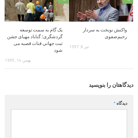
واکنش نوبخت به سردار
یک گام به سمت توسعه
رحیم‌صفوی
گردشگری؛ گناباد مهیای جشن
ثبت جهانی قنات قصبه می
تیر 6, 1397
شود
بهمن 14, 1395
دیدگاهتان را بنویسید
دیدگاه
*