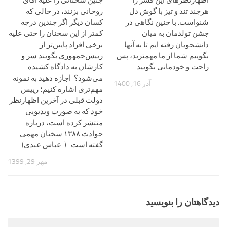
اظهارنظرهای این قشر را
چنین سخنانی را علیه آقای
هرچند تند و تیز با گوش دل
روحانی بزنند، در حالی که
شنواست. با چنین نگاهی در
کسان دیگر اگر چندین درجه
جشن تولدمان به میان
کمتر از این سخنان را حتی علیه
دانشجویان رفته ایم تا به آنها
برخی افراد پایین‌تر از
بگوییم شما از ما مهمترید، پس
رییس‌جمهوری بگویند سر و
راحت و خودمانی بگویید
کارشان به دادگاه کشیده
می‌شود؟ اجازه دهید به نمونه
آذر 16, 1400
مهم‌تری اشاره کنیم؛ رییس
دولت قبلی در آخرین اظهارنظر
خود که به صورت ویدیویی
منتشر کرده است، درباره
حوادث ۱۳۸۸ سخنان مهمی
گفته است. ( عباس عبدی)
مهر 29, 1399
دیدگاهتان را بنویسید