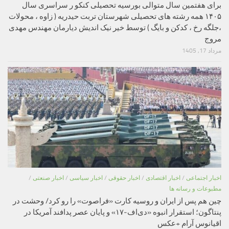
برای هفتمین سال متوالی بورسیه تحصیلی کنکو ر سراسری سال
۱۴۰۵ همه رشته های تحصیلی شهرستان تربت حیدریه ( زاوه ، محولات
،جلگه رخ ، کدکن و بایگ ) توسط خیر نیک اندیش دیارمان مهندس مهدی
مروج
مرداد 17, 1405
اخبار اجتماعی
/
اخبار اقتصادی
/
اخبار حقوقی
/
اخبار سیاسی
/
اخبار صنعتی
/
مطبوعات و رسانه ها
چین هم پس از ایران و روسیه کارت «فراصوت» را رو کرد/ وحشت در
پنتاگون؛ استقرار انبوه «دی‌اف‑۱۷» و پایان عصر پدافند آمریکا در
اقیانوس آرام +عکس