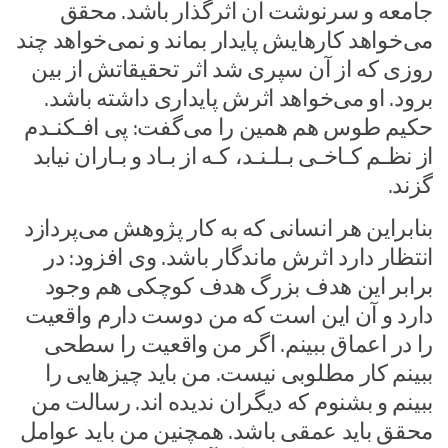
جامعه و سرنوشت آن اثر‌گذار باشد. ‌محقق
می‌خواهد کارهایش پایدار بماند و نمی‌خواهد چند
روزی که از آن سپری شد اثر تحقیقاتش از بین
برود. او می‌خواهد اثرش پایداری داشته باشد.
حکیم طوس هم همین را می‌گفت: پی افـکنـدم
‌از‌ نظـم کـاخـی بـلـنـد، کـه ‌از‌ بـاد‌ و‌ بـاران‌ نیابد‌
گزند.
بنابراین هر انسانی که به کار پژوهش می‌پردازد
انتظار دارد اثرش ماندگار باشد.‌ وی افزود: در
برابر این هدف بزرگ هدف کوچکی هم وجود
دارد و آن این است که من دوست دارم واقعیت
را در اعماق ببینم. اگر من واقعیت را سطحی
ببینم کار مطلوبی نیست. من باید چیزهایی را
ببینم و بشنوم که دیگران ندیده اند. رسالت من
محقق باید عمقی باشد. همچنین من باید عوامل