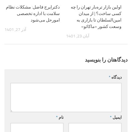
اولین بازار تره‌بار تهران را چه
دکترایرج فاضل: مشکلات نظام
کسی ساخت؟ | از میدان
سلامت با اداره تخصصی
امین‌السلطان تا بازاری به
امورحل می‌شود
وسعت کشور «ماکائو»
آذر 27, 1401
آبان 23, 1401
دیدگاهتان را بنویسید
دیدگاه
*
ایمیل
*
نام
*