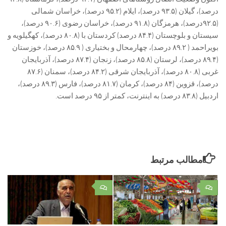
درصد)، گیلان (۹۳.۵ درصد)، ایلام (۹۵.۲ درصد)، خراسان شمالی
(۹۲.۵درصد)، هرمزگان (۹۱.۸ درصد)، خراسان رضوی (۹۰.۶ درصد)،
سیستان و بلوچستان (۸۴.۴ درصد) کردستان با (۸۰.۸ درصد)، کهگیلویه و
بویراحمد ( ۸۹.۲ درصد)، چهارمحال و بختیاری ( ۸۵.۹ درصد)، خوزستان
(۸۹.۴ درصد)، لرستان (۸۵.۸ درصد)، زنجان (۸۷.۴ درصد)، آذربایجان
غربی (۸۰.۸ درصد)، آذربایجان شرقی (۸۴.۲ درصد)، سمنان (۸۷.۶
درصد)، قزوین (۸۴ درصد)، کرمان (۸۱.۷ درصد)، فارس (۸۹.۳ درصد)،
اردبیل (۸۳.۸ درصد) به اینترنت، کمتر از ۹۵ درصد است.
مطالب مرتبط
۰
۰