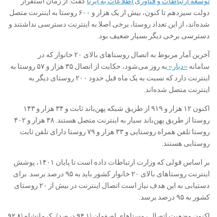
توسعه ارتباطات و فناوری اطلاعات به ایرنا
گفت: از زمان استقرار
دولت سیزدهم تا کنون، بیش از یک هزار و ۶۰۰ روستا به اینترنت متصل
شده‌اند، از این تعداد روستا، برخی اصلا به اینترنت دسترسی نداشتند و
دسترسی برخی دیگر بسیار ضعیف بود.
آخرین آمار مربوط به اتصال روستاهای بالای ۲۰ خانوار که در
سامانه
«دیار»
به روز می‌شود، حکایت از اتصال ۳۵ هزار و ۵۷ روستا به
اینترنت دارد که نسبت به یک ماه قبل حدود ۲۰۰ روستای دیگر به
اینترنت متصل شده‌اند.
اکنون ۱۲ هزار و ۹۱۹ از طریق شبکه پهن‌باند ثابت و ۳۴ هزار و ۱۴۳
روستا از طریق پهن‌باند سیار به اینترنت متصل هستند. ۳۸ هزار و ۴۰۲
روستا تلفن همراه روستایی و ۳۳ هزار و ۷۹ روستا دارای تلفن ثابت
روستایی هستند.
بر اساس قولی که وزارت ارتباطات داده است تا پایان ۱۴۰۱، پوشش
اینترنت روستاهای بالای ۲۰ خانوار کشور باید به ۹۵ درصد برسد. برای
دستیابی به این هدف نیاز است اتصال اینترنت در بیش از ۲۰ روستای
کشور به ۹۵ درصد برسد.
اکنون وضعیت اتصال روستاهای اصفهان (۹۴.۱ درصد)، کرمانشاه (۹۲.۸