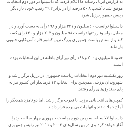
به گزارش ایرنا ، رسانه ها اعلام کردند که داسیلوا در دور دوم انتخابات
موفق شد با کسب ۵۰.۸ درصد آرا در برابر ۴۹.۲ رقیب خود ، بار دیگر
رییس جمهور برزیل شود.
داسیلوا توانست ۶۰ میلیون و ۳۴۱ هزار و ۱۹۸ رأی به دست آورد و در
مقابل بولسونارو تنها توانست ۵۸ میلیون و ۲۰۳ هزار و ۶۲۰ رأی کسب
کند و از مقام ریاست جمهوری برزگ ترین کشور قاره آمریکایی جنوبی
باز ماند.
حدود ۵ میلیون و ۷۰۰ و ۱۸۸ رأی نیز آرای باطله در این انتخابات بوده
است.
روز یکشنبه دور دوم انتخابات ریاست جمهوری در برزیل برگزار شد و
شهروندان برزیلی همچنین برای انتخاب ۱۲ فرماندار این کشور نیز به
پای صندوق‌های رأی رفتند.
کمپین‌های انتخاباتی برزیل با قدرت برگزار شد، اما دو نامزد همدیگر را
آماج حملات تند و اتهامات بی پرده قرار دادند.
داسیلوا ۷۷ ساله، سومین دوره ریاست جمهوری چهار ساله خود را
آغاز خواهد کرد. وی در بین سال‌های ۲۰۰۳ و ۲۰۱۱ نیز رئیس جمهوری