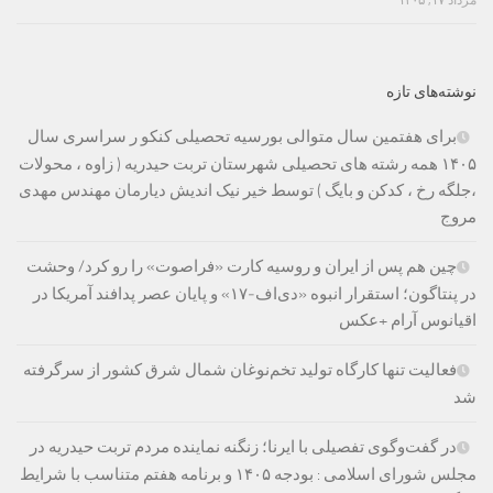
مرداد ۱۷, ۱۴۰۵
نوشته‌های تازه
برای هفتمین سال متوالی بورسیه تحصیلی کنکو ر سراسری سال
۱۴۰۵ همه رشته های تحصیلی شهرستان تربت حیدریه ( زاوه ، محولات
،جلگه رخ ، کدکن و بایگ ) توسط خیر نیک اندیش دیارمان مهندس مهدی
مروج
چین هم پس از ایران و روسیه کارت «فراصوت» را رو کرد/ وحشت
در پنتاگون؛ استقرار انبوه «دی‌اف‑۱۷» و پایان عصر پدافند آمریکا در
اقیانوس آرام +عکس
فعالیت تنها کارگاه تولید تخم‌نوغان شمال شرق کشور از سرگرفته
شد
در گفت‌وگوی تفصیلی با ایرنا؛ زنگنه نماینده مردم تربت حیدریه در
مجلس شورای اسلامی : بودجه ۱۴۰۵ و برنامه هفتم متناسب با شرایط