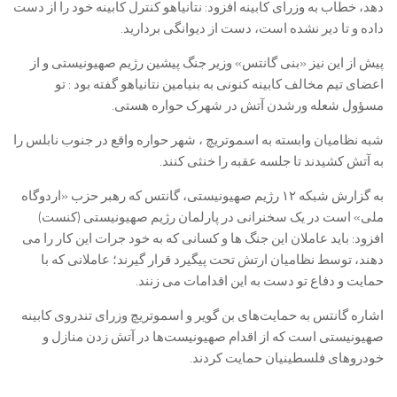
دهد، خطاب به وزرای کابینه افزود: نتانیاهو کنترل کابینه خود را از دست
داده و تا دیر نشده است، دست از دیوانگی بردارید.
پیش از این نیز «بنی گانتس» وزیر جنگ پیشین رژیم صهیونیستی و از
اعضای تیم مخالف کابینه کنونی به بنیامین نتانیاهو گفته بود : تو
مسؤول شعله ورشدن آتش در شهرک حواره هستی.
شبه نظامیان وابسته به اسموتریچ ، شهر حواره واقع در جنوب نابلس را
به آتش کشیدند تا جلسه عقبه را خنثی کنند.
به گزارش شبکه ۱۲ رژیم صهیونیستی، گانتس که رهبر حزب «اردوگاه
ملی» است در یک سخنرانی در پارلمان رژیم صهیونیستی (کنست)
افزود: باید عاملان این جنگ ها و کسانی که به خود جرات این کار را می
دهند، توسط نظامیان ارتش تحت پیگیرد قرار گیرند؛ عاملانی که با
حمایت و دفاع تو دست به این اقدامات می زنند.
اشاره گانتس به حمایت‌های بن گویر و اسموتریچ وزرای تندروی کابینه
صهیونیستی است که از اقدام صهیونیست‌ها در آتش زدن منازل و
خودروهای فلسطینیان حمایت کردند.