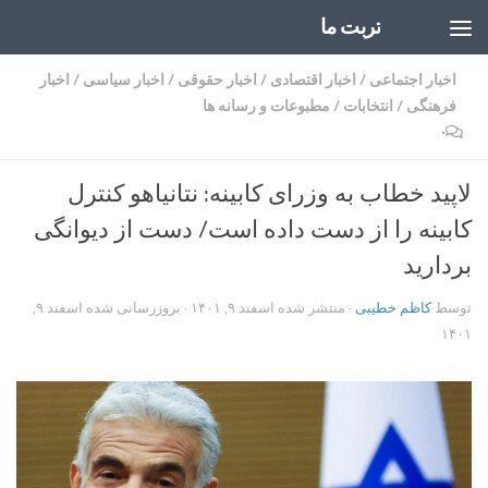
تربت ما
Skip to content
اخبار اجتماعی
/
اخبار اقتصادی
/
اخبار حقوقی
/
اخبار سیاسی
/
اخبار
فرهنگی
/
انتخابات
/
مطبوعات و رسانه ها
۰
لاپید خطاب به وزرای کابینه: نتانیاهو کنترل
کابینه را از دست داده است/ دست از دیوانگی
بردارید
توسط
کاظم خطیبی
· منتشر شده
اسفند ۹, ۱۴۰۱
· بروزرسانی شده
اسفند ۹,
۱۴۰۱