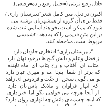
جلال رفیع تربتی (=جلیل رفیع زاده=رفیعی).
اکنون در ذیل، متن کامل شعر”دبیرستان رازی”،
فقط برای آن گروه از همشهریان نوشته می
شود که ممکن است بخواهند اسامیِ ثبت شده
در این متنِ قدیمی را که به دهه۴۰شمسی
مربوط است، ملاحظه کنند.
“دبیرستان رازی” افتخاری جاودان دارد
ز فضل وعلم و دانش گنج ها درخود نهان دارد
متاب ای آفتاب و رخ بتاب ای ماه تابنده
که برتر اَز شما اینجا مه و مهری عیان دارد
تو می گویی سخن اَز جنّت و فردوس ای زاهد
که انهارِ فراوان و ملایک پاس بان دارد
از آنجا هرچه می خواهی بگو اما خبر داری
که اینجا چشمه ی دانش چه انهاری روان دارد؟