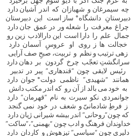
به عزم جنگ اگر با دیو شوم جهل برخیزد
چه سیمرغان و شهبازان که اندر آشیان دارد
دبیرستانِ دانشگاه° ساز است این دبیرستان
چراغ معرفت را شعله ور در عمق جان دارد
جمال علم را دارا است این دارالادب زین رو
خجالت ها ز روی او عروسِ آسمان دارد
زهی ترتیب و نظم و تربیت، صبحِ صف آرایی
سرانگشتِ تعجّب چرخ گردون بر دهان دارد
رئیس لایقی چون “قندهاری” پیر در تدبیر
همانند “شهیدی” ناظمی دولت° جوان دارد
به خود می بالد از آن رو که اندر مکتب دانش
جوانمردی نکو سیرت به نام “قهرمان” دارد
ز فرطِ شادمانیّ و شعف در خود نمی گنجد
که چون”روحانی” اندر بیشه شیرانی ژیان دارد
خداوندان فرهنگ و ادب چون “بهمنی”،”ساکت”
دلیری چون “سیاسی” تیزهوش و کاردان دارد