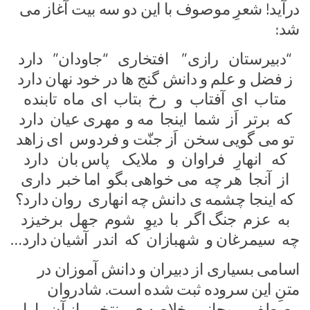
درآید! شعرِ موصوف با این دو سه بیت آغاز می
شد:
“دبیرستان رازی” افتخاری “جاودان” دارد
ز فضل و علم و دانش گنج ها در خود نهان دارد
متاب ای آفتاب و رخ بتاب ای ماه تابنده
که برتر اَز شما اینجا مه و مهری عیان دارد
تو می گویی سخن اَز جنّت و فردوس ای زاهد
که انهارِ فراوان و ملایک پاس بان دارد
از آنجا هر چه می خواهی بگو اما خبر داری
که اینجا چشمه ی دانش چه انهاری روان دارد؟
به عزم جنگ اگر با دیوِ شوم جهل برخیزد
چه سیمرغان و شهبازان که اندر آشیان دارد…
اسامی بسیاری از دبیران و دانش آموزان در
متنِ این سروده ثبت شده است. شادروان
مصطفی روحانی، خلاصه ی منتخبی از آن را با