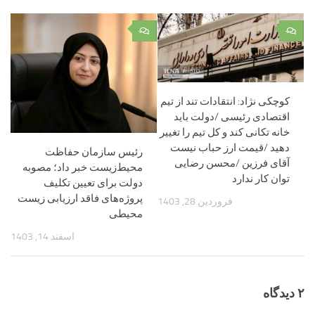
۰
۰
کوچکی نژاد: انتقادات تند از تیم
اقتصادی رئیسی /دولت باید
خانه تکانی کند و کل تیم را تغییر
دهید /قیمت ارز حباب نیست
رئیس سازمان حفاظت
آقای فرزین /محسن رضایی
محیط‌زیست خبر داد؛ مصوبه
توان کار ندارد
دولت برای تعیین تکلیف
پروژه‌های فاقد ارزیابی زیست‌
فروردین 28, 1403
محیطی
اسفند 14, 1403
۲ دیدگاه‌