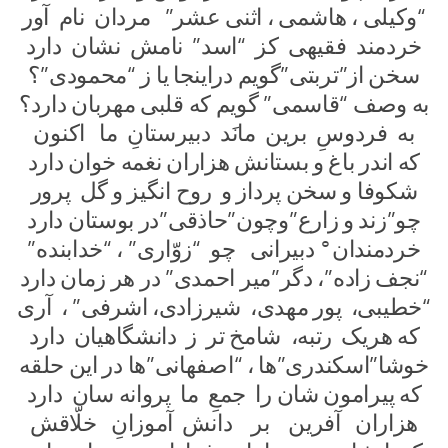
“وکیلی ، هاشمی ، اثنی عشر” مردان نام آور
خردمند فقیهی کز “اسد” نامش نشان دارد
سخن از”تربتی”گویم دراینجا یا ز “محمودی”؟
به وصف “قاسمی” گویم که قلبی مهربان دارد؟
به فردوسِ برین مانَد دبیرستانِ ما اکنون
که اندر باغ و بستانش هزاران نغمه خوان دارد
شکوفا و سخن پرداز و روح انگیز و گل پرور
چو”زند و زارع”وچون”حاذقی”در بوستان دارد
خردمندان° دبیرانی چو “زوّاری” ، “خدابنده”
“نجف زاده”، دگر”میر احمدی” در هر زمان دارد
“خطیبی، پور مهدی، شیرزادی، اشرفی” ، آری
که هریک رتبه، شامخ تر ز دانشگاهیان دارد
خوشا”اسکندری”ها ، “اصفهانی”ها در این حلقه
که پیرامون شان را جمعِ ما پروانه سان دارد
هزاران آفرین بر دانش آموزانِ خلّاقش