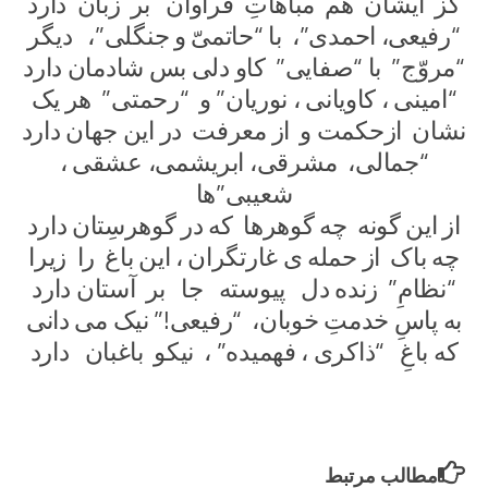
کز ایشان هم مباهاتِ فراوان بر زبان دارد
“رفیعی، احمدی”، با “حاتمیّ و جنگلی”، دیگر
“مروّج” با “صفایی” کاو دلی بس شادمان دارد
“امینی ، کاویانی ، نوریان” و “رحمتی” هر یک
نشان ازحکمت و از معرفت در این جهان دارد
“جمالی، مشرقی، ابریشمی، عشقی ،
شعیبی”ها
از این گونه چه گوهرها که در گوهرسِتان دارد
چه باک از حمله ی غارتگران ، این باغ را زیرا
“نظامِ” زنده دل پیوسته جا بر آستان دارد
به پاسِ خدمتِ خوبان، “رفیعی!” نیک می دانی
که باغِ “ذاکری ، فهمیده” ، نیکو باغبان دارد
مطالب مرتبط