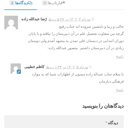
بازتاب‌ها
0
دیدگاه‌ها
2
رًضا عبدالله زاده
مرداد ۳, ۱۴۰۲ در ۵:۲۷ ب٫ظ
جالب و زیبا و دلنشین سروده اند جناب رفیع .
گرچه من سعاوت تحصیل علم در آن دبیرستان را نیافته و با پایان
دوران ابتدایی در دبستان علی تمدن به مشهد آمدم ولی دوستان
زیادی در آن دببرستان داشتم . منصور عبدالله زاده .
پاسخ
کاظم خطیبی
مرداد ۵, ۱۴۰۲ در ۱:۳۳ ب٫ظ
با سلام جناب عبداله زاده ممنون از اظهارات شما که به موارد
فرهنگی دیارمان
پاسخ
دیدگاهتان را بنویسید
دیدگاه
*