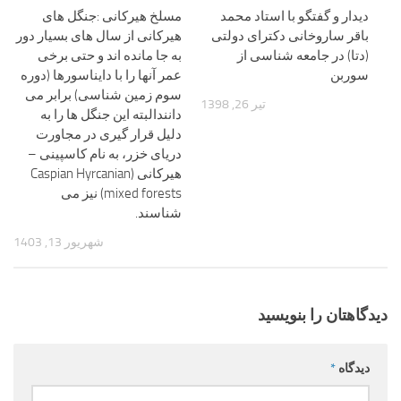
دیدار و گفتگو با استاد محمد
مسلخ هیرکانی :جنگل های
باقر ساروخانی دکترای دولتی
هیرکانی از سال های بسیار دور
(دتا) در جامعه شناسی از
به جا مانده اند و حتی برخی
سوربن
عمر آنها را با دایناسورها (دوره
سوم زمین شناسی) برابر می
تیر 26, 1398
دانندالبته این جنگل ها را به
دلیل قرار گیری در مجاورت
دریای خزر، به نام کاسپینی –
هیرکانی (Caspian Hyrcanian
mixed forests) نیز می
شناسند.
شهریور 13, 1403
دیدگاهتان را بنویسید
دیدگاه
*