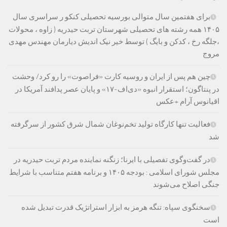
برای هفتمین سال متوالی بورسیه تحصیلی کنکو ر سراسری سال
۱۴۰۵ همه رشته های تحصیلی شهرستان تربت حیدریه ( زاوه ، محولات
،جلگه رخ ، کدکن و بایگ ) توسط خیر نیک اندیش دیارمان مهندس مهدی
مروج
چین هم پس از ایران و روسیه کارت «فراصوت» را رو کرد/ وحشت
در پنتاگون؛ استقرار انبوه «دی‌اف‑۱۷» و پایان عصر پدافند آمریکا در
اقیانوس آرام +عکس
فعالیت تنها کارگاه تولید تخم‌نوغان شمال شرق کشور از سرگرفته
شد
در گفت‌وگوی تفصیلی با ایرنا؛ زنگنه نماینده مردم تربت حیدریه در
مجلس شورای اسلامی : بودجه ۱۴۰۵ و برنامه هفتم متناسب با شرایط
جنگی اصلاح می‌شوند
سخنگوی سپاه: تنگه هرمز به ابزار استراتژیک قدرت تبدیل شده
است