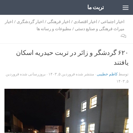
تربت ما
Skip to content
اخبار اجتماعی
/
اخبار اقتصادی
/
اخبار فرهنگی
/
اخبار گردشگری
/
اخبار
میراث فرهنگی و صنایع دستی
/
مطبوعات و رسانه ها
۰
۶۲۰ گردشگر و زائر در تربت حیدریه اسکان
یافتند
توسط
کاظم خطیبی
· منتشر شده
فروردین ۵, ۱۴۰۳
· بروزرسانی شده
فروردین
۵, ۱۴۰۳