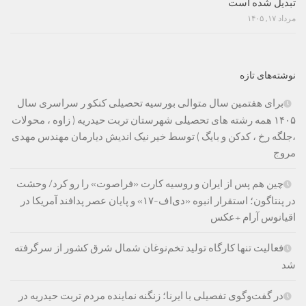
تبدیل شده است
مرداد ۱۷, ۱۴۰۵
نوشته‌های تازه
برای هفتمین سال متوالی بورسیه تحصیلی کنکو ر سراسری سال
۱۴۰۵ همه رشته های تحصیلی شهرستان تربت حیدریه ( زاوه ، محولات
،جلگه رخ ، کدکن و بایگ ) توسط خیر نیک اندیش دیارمان مهندس مهدی
مروج
چین هم پس از ایران و روسیه کارت «فراصوت» را رو کرد/ وحشت
در پنتاگون؛ استقرار انبوه «دی‌اف‑۱۷» و پایان عصر پدافند آمریکا در
اقیانوس آرام +عکس
فعالیت تنها کارگاه تولید تخم‌نوغان شمال شرق کشور از سرگرفته
شد
در گفت‌وگوی تفصیلی با ایرنا؛ زنگنه نماینده مردم تربت حیدریه در